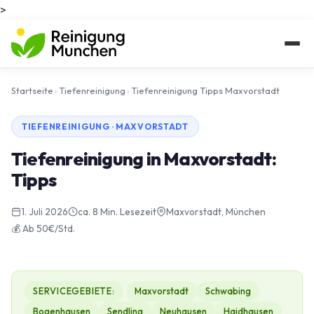
>
Startseite
›
Tiefenreinigung
›
Tiefenreinigung Tipps Maxvorstadt
TIEFENREINIGUNG · MAXVORSTADT
Tiefenreinigung in Maxvorstadt:
Tipps
1. Juli 2026
ca. 8 Min. Lesezeit
Maxvorstadt, München
💰 Ab 50€/Std.
SERVICEGEBIETE:
Maxvorstadt
Schwabing
Bogenhausen
Sendling
Neuhausen
Haidhausen