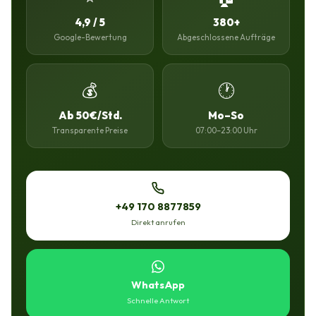
4,9 / 5
380+
Google-Bewertung
Abgeschlossene Aufträge
💰
🕐
Ab 50€/Std.
Mo–So
Transparente Preise
07:00–23:00 Uhr
+49 170 8877859
Direkt anrufen
WhatsApp
Schnelle Antwort