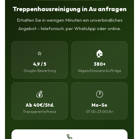
Treppenhausreinigung in Au anfragen
Erhalten Sie in wenigen Minuten ein unverbindliches
Angebot – telefonisch, per WhatsApp oder online.
⭐
🏠
4,9 / 5
380+
Google-Bewertung
Abgeschlossene Aufträge
💰
🕐
Ab 40€/Std.
Mo–So
Transparente Preise
07:00–23:00 Uhr