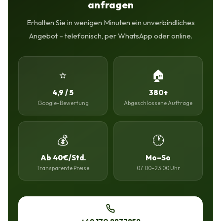
anfragen
Erhalten Sie in wenigen Minuten ein unverbindliches
Angebot – telefonisch, per WhatsApp oder online.
⭐
🏠
4,9 / 5
380+
Google-Bewertung
Abgeschlossene Aufträge
💰
🕐
Ab 40€/Std.
Mo–So
Transparente Preise
07:00–23:00 Uhr