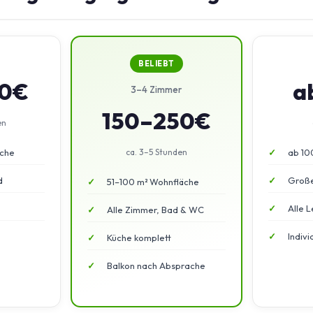
BELIEBT
50€
a
3–4 Zimmer
150–250€
en
äche
ca. 3–5 Stunden
ab 10
d
Große
51–100 m² Wohnfläche
Alle L
Alle Zimmer, Bad & WC
Indiv
Küche komplett
Balkon nach Absprache