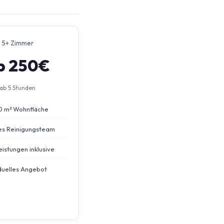
5+ Zimmer
b 250€
ab 5 Stunden
0 m² Wohnfläche
s Reinigungsteam
eistungen inklusive
iduelles Angebot