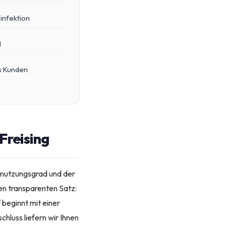
infektion
l
es Kunden
Freising
hmutzungsgrad und der
en transparenten Satz:
 beginnt mit einer
hluss liefern wir Ihnen