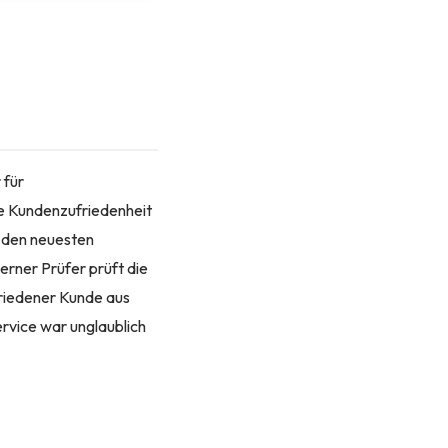
 für
he Kundenzufriedenheit
n den neuesten
erner Prüfer prüft die
ufriedener Kunde aus
rvice war unglaublich