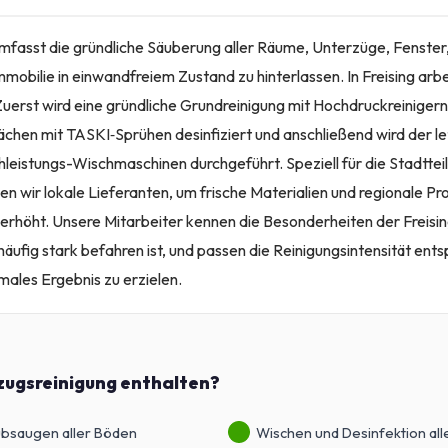
mfasst die gründliche Säuberung aller Räume, Unterzüge, Fenster
mobilie in einwandfreiem Zustand zu hinterlassen. In Freising arb
 Zuerst wird eine gründliche Grundreinigung mit Hochdruckreiniger
hen mit TASKI‑Sprühen desinfiziert und anschließend wird der letz
eistungs-Wischmaschinen durchgeführt. Speziell für die Stadtteil
n wir lokale Lieferanten, um frische Materialien und regionale Pr
 erhöht. Unsere Mitarbeiter kennen die Besonderheiten der Freisin
häufig stark befahren ist, und passen die Reinigungsintensität en
imales Ergebnis zu erzielen.
zugsreinigung enthalten?
ubsaugen aller Böden
Wischen und Desinfektion al