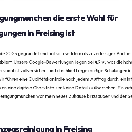
gungmunchen die erste Wahl für
ungen in Freising ist
 2025 gegründet und hat sich seitdem als zuverlässiger Partner
bliert. Unsere Google-Bewertungen liegen bei 4,9 ★, was die ho
rsonal ist vollversichert und durchläuft regelmäßige Schulungen i
r führen eine Qualitätskontrolle nach jedem Auftrag durch: ein int
zen eine digitale Checkliste, um keine Detail zu übersehen. Ein z
Reinigungmunchen war mein neues Zuhause blitzsauber, und der Se
mzugsreinigung in Freising