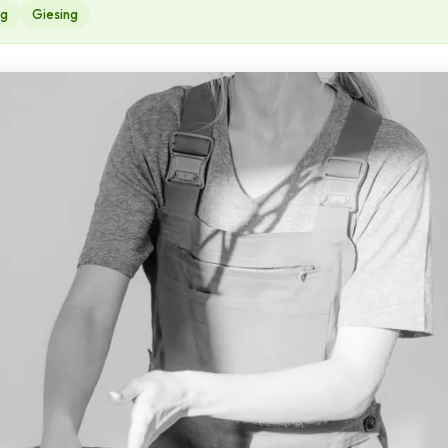
ng
Giesing