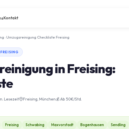
Kontakt
ns
ung
›
Umzugsreinigung Checkliste Freising
 FREISING
einigung in Freising:
ste
in. Lesezeit
Freising, München
💰 Ab 50€/Std.
Freising
Schwabing
Maxvorstadt
Bogenhausen
Sendling