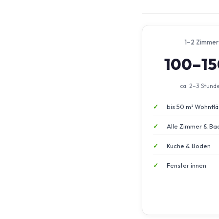
1–2 Zimmer
100–1
ca. 2–3 Stund
bis 50 m² Wohnfl
Alle Zimmer & Ba
Küche & Böden
Fenster innen