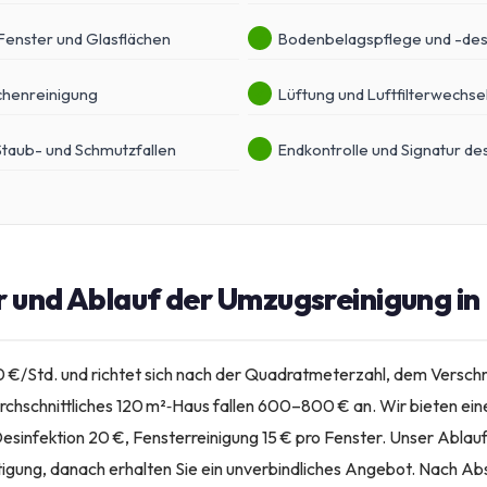
 Fenster und Glasflächen
Bodenbelagspflege und -des
üchenreinigung
Lüftung und Luftfilterwechse
Staub- und Schmutzfallen
Endkontrolle und Signatur d
r und Ablauf der Umzugsreinigung in 
50 €/Std. und richtet sich nach der Quadratmeterzahl, dem Versc
urchschnittliches 120 m²‑Haus fallen 600–800 € an. Wir bieten ein
esinfektion 20 €, Fensterreinigung 15 € pro Fenster. Unser Ablauf
igung, danach erhalten Sie ein unverbindliches Angebot. Nach Absc