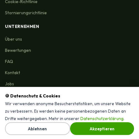
Cookie-Richtlinie
Stornierungsrichtlinie
UNTERNEHMEN
Über uns
Bewertungen
FAQ
Kontakt
Jobs
🍪 Datenschutz & Cookies
Wir verwenden anonyme Besucherstatistiken, um unsere Website
zu verbessern. Es werden keine personenbezogenen Daten an
Reinigungmunchen.de © 2026 Alle Rechte vorbehalten
Dritte weitergegeben. Mehr in unserer
Datenschutzerklärung
.
⭐ 4,9/15 Google-Bewertungen · Seit 2025 in München
↑
Ablehnen
Akzeptieren