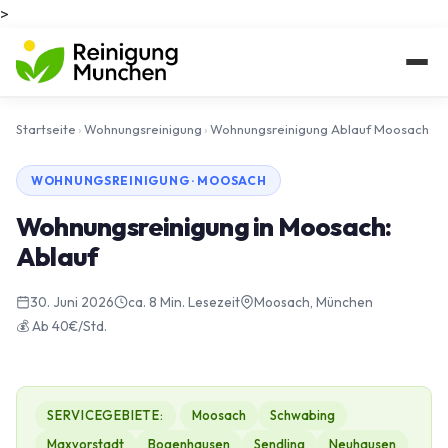
>
Startseite
›
Wohnungsreinigung
›
Wohnungsreinigung Ablauf Moosach
WOHNUNGSREINIGUNG · MOOSACH
Wohnungsreinigung in Moosach:
Ablauf
30. Juni 2026
ca. 8 Min. Lesezeit
Moosach, München
💰 Ab 40€/Std.
SERVICEGEBIETE:
Moosach
Schwabing
Maxvorstadt
Bogenhausen
Sendling
Neuhausen