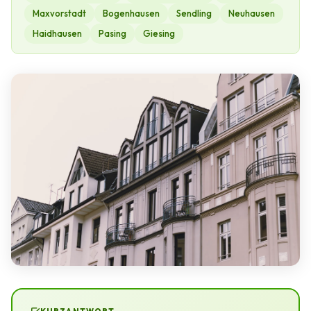
Maxvorstadt
Bogenhausen
Sendling
Neuhausen
Haidhausen
Pasing
Giesing