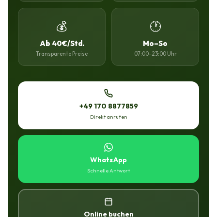
💰
🕐
Ab 40€/Std.
Mo–So
Transparente Preise
07:00–23:00 Uhr
+49 170 8877859
Direkt anrufen
WhatsApp
Schnelle Antwort
Online buchen