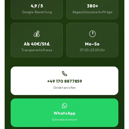
4,9 / 5
380+
Google-Bewertung
Abgeschlossene Aufträge
💰
🕐
Ab 40€/Std.
Mo–So
Transparente Preise
07:00–23:00 Uhr
+49 170 8877859
Direkt anrufen
WhatsApp
Schnelle Antwort