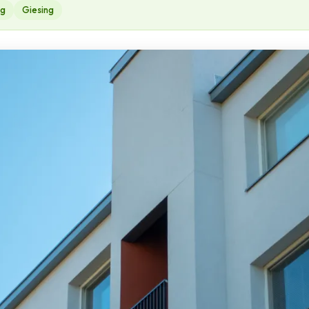
ng
Giesing