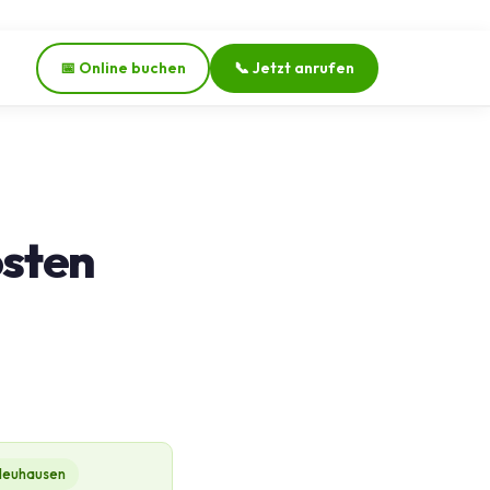
📅 Online buchen
📞 Jetzt anrufen
osten
Neuhausen