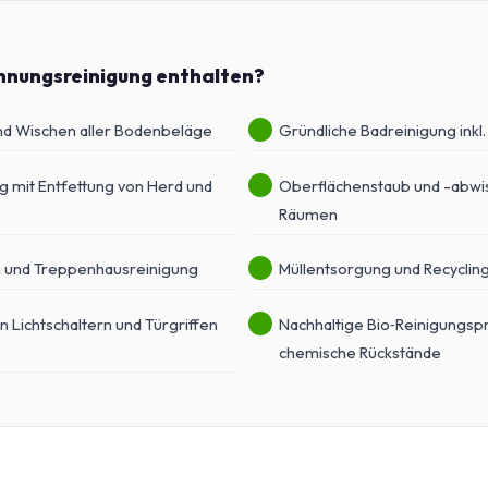
hnungsreinigung enthalten?
d Wischen aller Bodenbeläge
Gründliche Badreinigung inkl
g mit Entfettung von Herd und
Oberflächenstaub und -abwis
Räumen
 und Treppenhausreinigung
Müllentsorgung und Recyclin
n Lichtschaltern und Türgriffen
Nachhaltige Bio‑Reinigungsp
chemische Rückstände