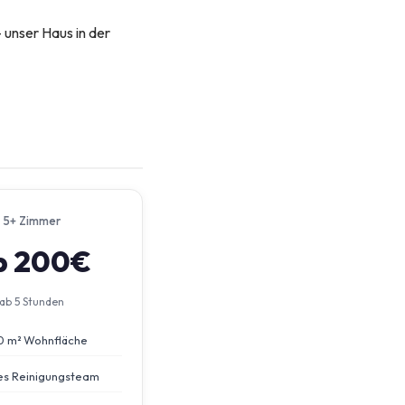
– unser Haus in der
5+ Zimmer
b 200€
ab 5 Stunden
0 m² Wohnfläche
s Reinigungsteam