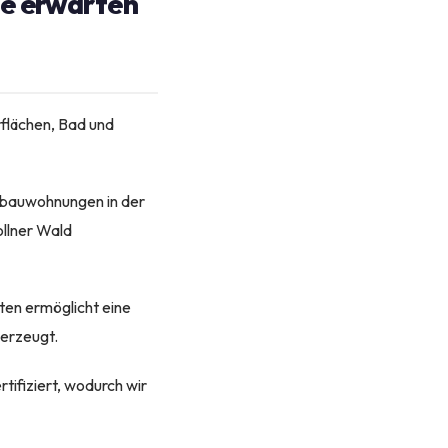
ie erwarten
flächen, Bad und
ltbauwohnungen in der
ollner Wald
ten ermöglicht eine
 erzeugt.
tifiziert, wodurch wir