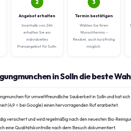
2
3
Angebot erhalten
Termin bestätigen
Innerhalb von 24h
Wählen Sie Ihren
erhalten Sie ein
Wunschtermin –
individuelles
flexibel, auch kurzfristig
Preisangebot für Solln.
möglich.
ungmunchen in Solln die beste Wahl
ungmunchen für umweltfreundliche Sauberkeit in Solln und hat sich
it (4,9 ⭐ bei Google) einen hervorragenden Ruf erarbeitet.
ndig versichert und wird regelmäßig nach den neuesten Bio‑Reinig
rch eine Qualitätskontrolle nach dem Besuch dokumentiert.