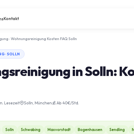
Kontakt
ns
igung
›
Wohnungsreinigung Kosten FAQ Solln
 · SOLLN
sreinigung in Solln: K
in. Lesezeit
Solln, München
💰 Ab 40€/Std.
Solln
Schwabing
Maxvorstadt
Bogenhausen
Sendling