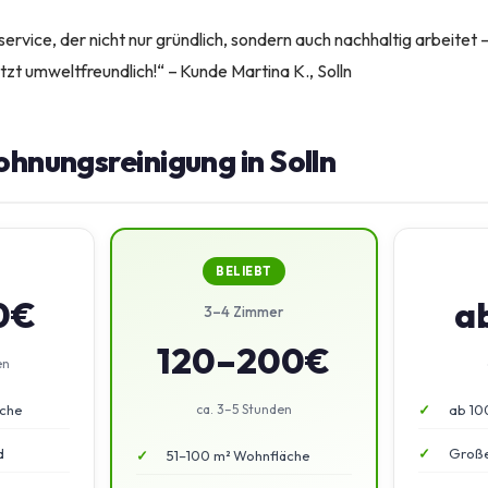
service, der nicht nur gründlich, sondern auch nachhaltig arbeitet 
etzt umweltfreundlich!“ – Kunde Martina K., Solln
ohnungsreinigung in Solln
BELIEBT
0€
a
3–4 Zimmer
120–200€
en
äche
ca. 3–5 Stunden
ab 10
d
Große
51–100 m² Wohnfläche