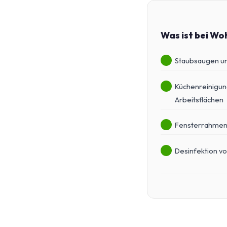
Was ist bei Wo
Staubsaugen un
Küchenreinigun
Arbeitsflächen
Fensterrahmen
Desinfektion vo