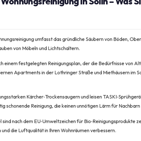
Wohnungsreinigung in Solln – Was S
ohnungsreinigung umfasst das gründliche Säubern von Böden, Ober
auben von Möbeln und Lichtschaltern.
nach einem festgelegten Reinigungsplan, der die Bedürfnisse von A
ernen Apartments in der Lothringer Straße und Miethäusern im S
tungsstarken Kärcher‑Trockensaugern und leisen TASKI‑Sprühgerä
eitig schonende Reinigung, die keinen unnötigen Lärm für Nachbarn
el sind nach dem EU‑Umweltzeichen für Bio‑Reinigungsprodukte zer
 und die Luftqualität in Ihren Wohnräumen verbessern.