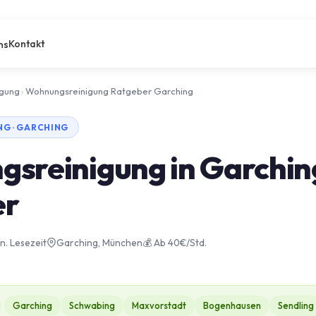
Kontakt
ns
igung
›
Wohnungsreinigung Ratgeber Garching
G · GARCHING
sreinigung in Garchin
er
in. Lesezeit
Garching, München
💰 Ab 40€/Std.
Garching
Schwabing
Maxvorstadt
Bogenhausen
Sendling