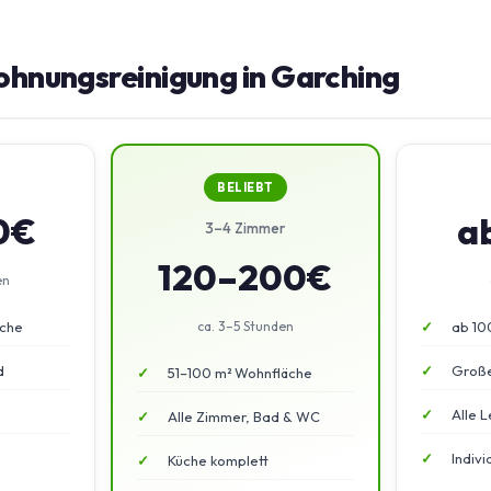
ohnungsreinigung in Garching
BELIEBT
0€
a
3–4 Zimmer
120–200€
en
äche
ca. 3–5 Stunden
ab 10
d
Große
51–100 m² Wohnfläche
Alle L
Alle Zimmer, Bad & WC
Indiv
Küche komplett