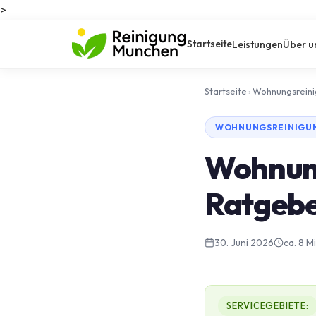
>
Startseite
Leistungen
Über u
Startseite
›
Wohnungsrein
WOHNUNGSREINIGUN
Wohnung
Ratgeb
30. Juni 2026
ca. 8 M
SERVICEGEBIETE: