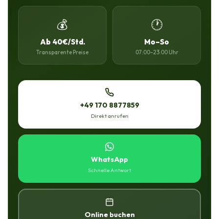
💰
🕐
Ab 40€/Std.
Mo–So
Transparente Preise
07:00–23:00 Uhr
+49 170 8877859
Direkt anrufen
WhatsApp
Schnelle Antwort
Online buchen