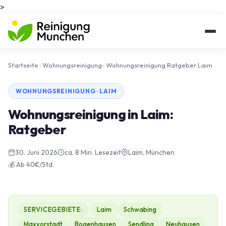
>
Startseite
›
Wohnungsreinigung
›
Wohnungsreinigung Ratgeber Laim
WOHNUNGSREINIGUNG · LAIM
Wohnungsreinigung in Laim:
Ratgeber
30. Juni 2026
ca. 8 Min. Lesezeit
Laim, München
💰 Ab 40€/Std.
SERVICEGEBIETE:
Laim
Schwabing
Maxvorstadt
Bogenhausen
Sendling
Neuhausen