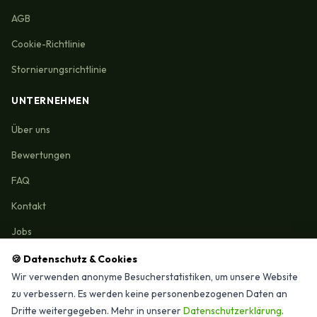
AGB
Cookie-Richtlinie
Stornierungsrichtlinie
UNTERNEHMEN
Über uns
Bewertungen
FAQ
Kontakt
Jobs
🍪 Datenschutz & Cookies
Wir verwenden anonyme Besucherstatistiken, um unsere Website
zu verbessern. Es werden keine personenbezogenen Daten an
Reinigungmunchen.de © 2026 Alle Rechte vorbehalten
Dritte weitergegeben. Mehr in unserer
Datenschutzerklärung
.
⭐ 4,9/15 Google-Bewertungen · Seit 2025 in München