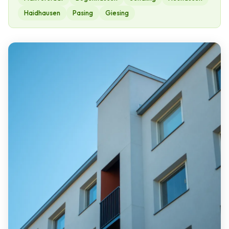
Haidhausen
Pasing
Giesing