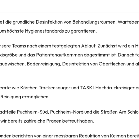
et die gründliche Desinfektion von Behandlungsräumen, Warteber
um höchste Hygienestandards zu garantieren.
nsere Teams nach einem festgelegten Ablauf: Zunächst wird ein H
raxisgröße und das Patientenaufkommen abgestimmt ist. Danach fo
taubwischen, Bodenreinigung, Desinfektion von Oberflächen und 
äte wie Kärcher‑Trockensauger und TASKI‑Hochdruckreiniger ein,
 Reinigung ermöglichen.
Stadtteile Puchheim-Süd, Puchheim-Nord und die Straßen Am Schl
ir bereits zahlreiche Praxen betreut haben.
unden berichten von einer messbaren Reduktion von Keimen bereit