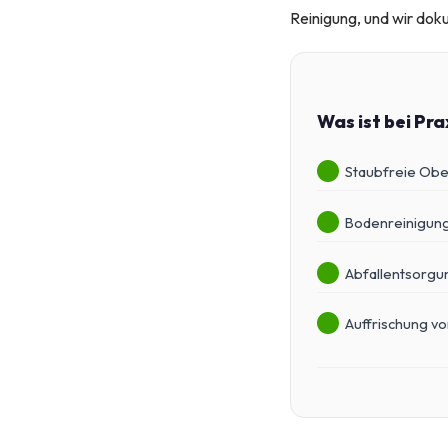
Reinigung, und wir dok
Was ist bei Pr
Staubfreie Obe
Bodenreinigung
Abfallentsorgu
Auffrischung v