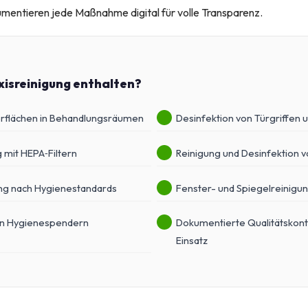
umentieren jede Maßnahme digital für volle Transparenz.
axisreinigung enthalten?
rflächen in Behandlungsräumen
Desinfektion von Türgriffen u
 mit HEPA‑Filtern
Reinigung und Desinfektion v
ng nach Hygienestandards
Fenster- und Spiegelreinigu
on Hygienespendern
Dokumentierte Qualitätskont
Einsatz