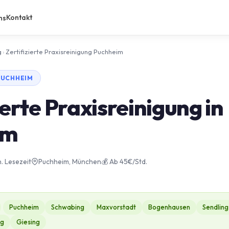
Kontakt
ns
g
›
Zertifizierte Praxisreinigung Puchheim
 PUCHHEIM
ierte Praxisreinigung in
im
n. Lesezeit
Puchheim, München
💰 Ab 45€/Std.
Puchheim
Schwabing
Maxvorstadt
Bogenhausen
Sendling
ng
Giesing