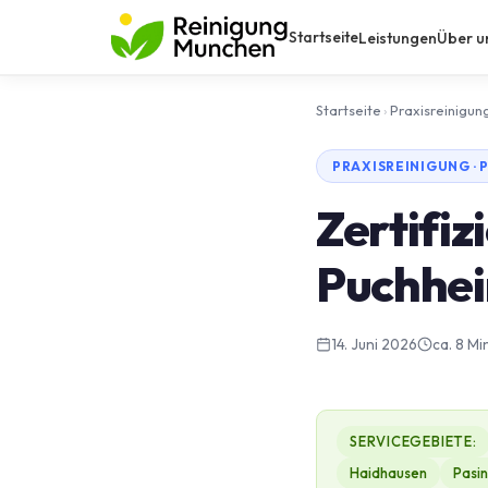
Startseite
Leistungen
Über u
Startseite
›
Praxisreinigun
PRAXISREINIGUNG ·
Zertifiz
Puchhe
14. Juni 2026
ca. 8 Mi
SERVICEGEBIETE:
Haidhausen
Pasi