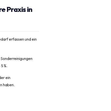
e Praxis in
darf erfassen und ein
ür Sonderreinigungen
 5 %.
der ein
en haben.