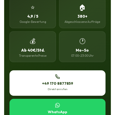
⭐
🏠
4,9 / 5
380+
Google-Bewertung
Abgeschlossene Aufträge
💰
🕐
Ab 40€/Std.
Mo–So
Transparente Preise
07:00–23:00 Uhr
+49 170 8877859
Direkt anrufen
WhatsApp