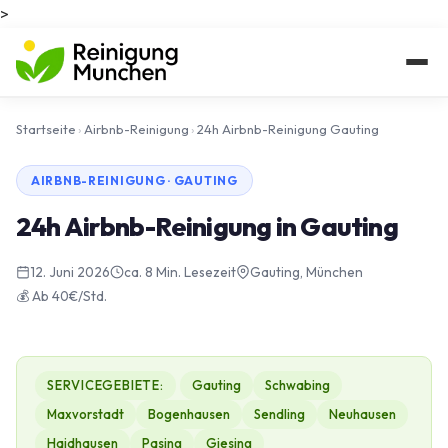
>
Startseite
›
Airbnb-Reinigung
›
24h Airbnb-Reinigung Gauting
AIRBNB-REINIGUNG · GAUTING
24h Airbnb-Reinigung in Gauting
12. Juni 2026
ca. 8 Min. Lesezeit
Gauting, München
💰 Ab 40€/Std.
SERVICEGEBIETE:
Gauting
Schwabing
Maxvorstadt
Bogenhausen
Sendling
Neuhausen
Haidhausen
Pasing
Giesing