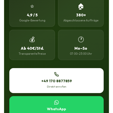
⭐
🏠
4,9 / 5
380+
Google-Bewertung
Abgeschlossene Aufträge
💰
🕐
Ab 40€/Std.
Mo–So
Transparente Preise
07:00–23:00 Uhr
+49 170 8877859
Direkt anrufen
WhatsApp