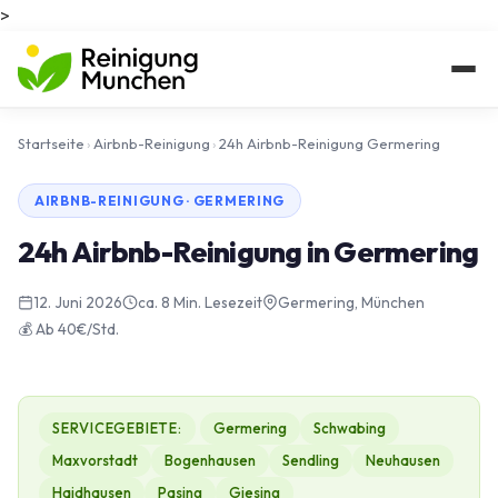
>
Startseite
›
Airbnb-Reinigung
›
24h Airbnb-Reinigung Germering
AIRBNB-REINIGUNG · GERMERING
24h Airbnb-Reinigung in Germering
12. Juni 2026
ca. 8 Min. Lesezeit
Germering, München
💰 Ab 40€/Std.
SERVICEGEBIETE:
Germering
Schwabing
Maxvorstadt
Bogenhausen
Sendling
Neuhausen
Haidhausen
Pasing
Giesing