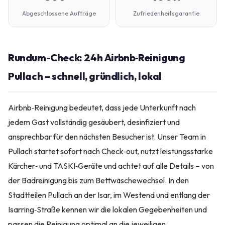
Abgeschlossene Aufträge
Zufriedenheitsgarantie
Rundum-Check: 24h Airbnb‑Reinigung
Pullach – schnell, gründlich, lokal
Airbnb‑Reinigung bedeutet, dass jede Unterkunft nach
jedem Gast vollständig gesäubert, desinfiziert und
ansprechbar für den nächsten Besucher ist. Unser Team in
Pullach startet sofort nach Check‑out, nutzt leistungsstarke
Kärcher‑ und TASKI‑Geräte und achtet auf alle Details – von
der Badreinigung bis zum Bettwäschewechsel. In den
Stadtteilen Pullach an der Isar, im Westend und entlang der
Isarring‑Straße kennen wir die lokalen Gegebenheiten und
passen die Reinigung optimal an die jeweiligen