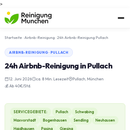
>
Startseite
›
Airbnb-Reinigung
›
24h Airbnb-Reinigung Pullach
AIRBNB-REINIGUNG · PULLACH
24h Airbnb-Reinigung in Pullach
12. Juni 2026
ca. 8 Min. Lesezeit
Pullach, München
💰 Ab 40€/Std.
SERVICEGEBIETE:
Pullach
Schwabing
Maxvorstadt
Bogenhausen
Sendling
Neuhausen
Haidhausen
Pasing
Giesing