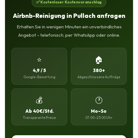
✅ Kostenloser Kostenvoranschlag
Airbnb-Reinigung in Pullach anfragen
Erhalten Sie in wenigen Minuten ein unverbindliches
Angebot – telefonisch, per WhatsApp oder online.
⭐
🏠
4,9 / 5
380+
Google-Bewertung
Abgeschlossene Aufträge
💰
🕐
Ab 40€/Std.
Mo–So
Transparente Preise
07:00–23:00 Uhr