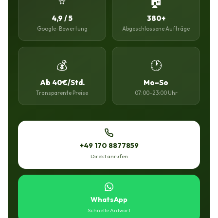
⭐
🏠
4,9 / 5
380+
Google-Bewertung
Abgeschlossene Aufträge
💰
🕐
Ab 40€/Std.
Mo–So
Transparente Preise
07:00–23:00 Uhr
+49 170 8877859
Direkt anrufen
WhatsApp
Schnelle Antwort