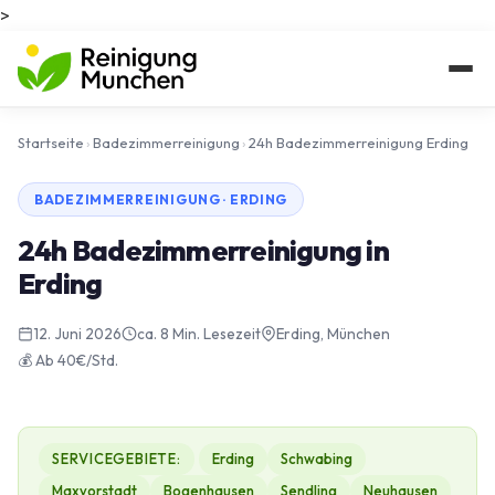
>
Startseite
›
Badezimmerreinigung
›
24h Badezimmerreinigung Erding
BADEZIMMERREINIGUNG · ERDING
24h Badezimmerreinigung in
Erding
12. Juni 2026
ca. 8 Min. Lesezeit
Erding, München
💰 Ab 40€/Std.
SERVICEGEBIETE:
Erding
Schwabing
Maxvorstadt
Bogenhausen
Sendling
Neuhausen