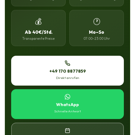
💰
🕐
Ab 40€/Std.
Mo–So
Transparente Preise
07:00–23:00 Uhr
+49 170 8877859
Direkt anrufen
WhatsApp
Schnelle Antwort