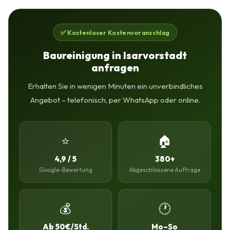
✅ Kostenloser Kostenvoranschlag
Baureinigung in Isarvorstadt
anfragen
Erhalten Sie in wenigen Minuten ein unverbindliches
Angebot – telefonisch, per WhatsApp oder online.
⭐
🏠
4,9 / 5
380+
Google-Bewertung
Abgeschlossene Aufträge
💰
🕐
Ab 50€/Std.
Mo–So