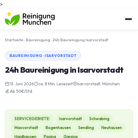
>
Startseite
›
Baureinigung
›
24h Baureinigung Isarvorstadt
BAUREINIGUNG · ISARVORSTADT
24h Baureinigung in Isarvorstadt
13. Juni 2026
ca. 8 Min. Lesezeit
Isarvorstadt, München
💰 Ab 50€/Std.
SERVICEGEBIETE:
Isarvorstadt
Schwabing
Maxvorstadt
Bogenhausen
Sendling
Neuhausen
Haidhausen
Pasing
Giesing