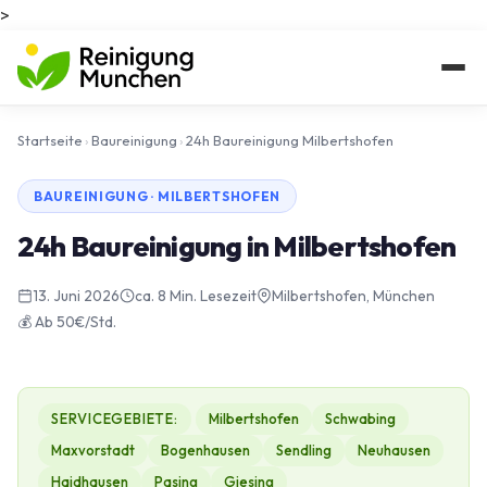
>
Startseite
›
Baureinigung
›
24h Baureinigung Milbertshofen
BAUREINIGUNG · MILBERTSHOFEN
24h Baureinigung in Milbertshofen
13. Juni 2026
ca. 8 Min. Lesezeit
Milbertshofen, München
💰 Ab 50€/Std.
SERVICEGEBIETE:
Milbertshofen
Schwabing
Maxvorstadt
Bogenhausen
Sendling
Neuhausen
Haidhausen
Pasing
Giesing