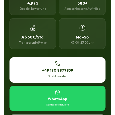
4,9 / 5
380+
Google-Bewertung
Abgeschlossene Aufträge
💰
🕐
Ab 50€/Std.
Mo–So
Transparente Preise
07:00–23:00 Uhr
+49 170 8877859
Direkt anrufen
WhatsApp
Schnelle Antwort