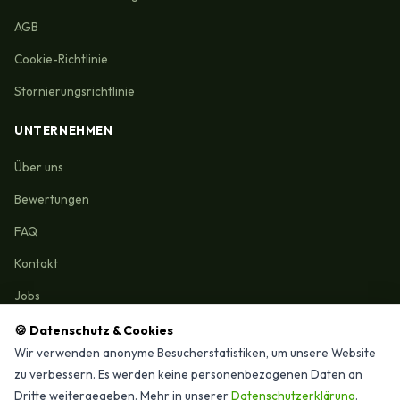
AGB
Cookie-Richtlinie
Stornierungsrichtlinie
UNTERNEHMEN
Über uns
Bewertungen
FAQ
Kontakt
Jobs
🍪 Datenschutz & Cookies
Wir verwenden anonyme Besucherstatistiken, um unsere Website
zu verbessern. Es werden keine personenbezogenen Daten an
Reinigungmunchen.de © 2026 Alle Rechte vorbehalten
Dritte weitergegeben. Mehr in unserer
Datenschutzerklärung
.