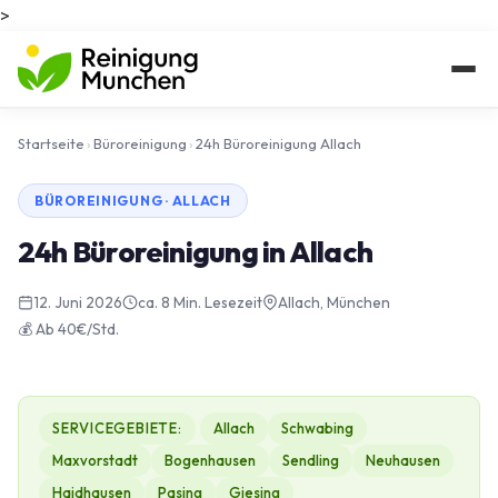
>
Startseite
›
Büroreinigung
›
24h Büroreinigung Allach
BÜROREINIGUNG · ALLACH
24h Büroreinigung in Allach
12. Juni 2026
ca. 8 Min. Lesezeit
Allach, München
💰 Ab 40€/Std.
SERVICEGEBIETE:
Allach
Schwabing
Maxvorstadt
Bogenhausen
Sendling
Neuhausen
Haidhausen
Pasing
Giesing