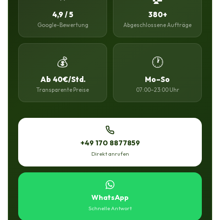
4,9 / 5
380+
Google-Bewertung
Abgeschlossene Aufträge
💰
🕐
Ab 40€/Std.
Mo–So
Transparente Preise
07:00–23:00 Uhr
+49 170 8877859
Direkt anrufen
WhatsApp
Schnelle Antwort