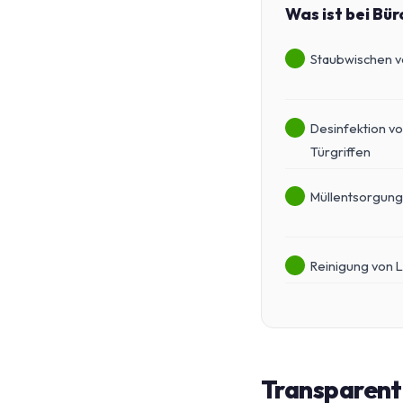
Was ist bei Bü
Staubwischen v
Desinfektion vo
Türgriffen
Müllentsorgung
Reinigung von L
Transparente