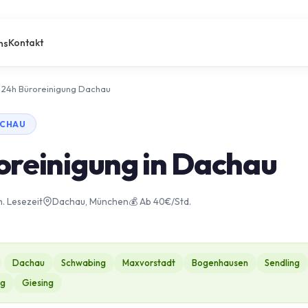
Kontakt
ns
24h Büroreinigung Dachau
ACHAU
oreinigung in Dachau
n. Lesezeit
Dachau, München
💰 Ab 40€/Std.
Dachau
Schwabing
Maxvorstadt
Bogenhausen
Sendling
ng
Giesing