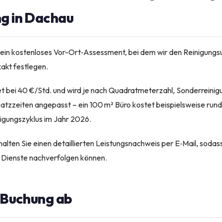
ng in Dachau
 ein kostenloses Vor-Ort‑Assessment, bei dem wir den Reinigung
akt festlegen.
et bei 40 €/Std. und wird je nach Quadratmeterzahl, Sonderreinigu
atzzeiten angepasst – ein 100 m² Büro kostet beispielsweise rund
igungszyklus im Jahr 2026.
lten Sie einen detaillierten Leistungsnachweis per E‑Mail, sodass
 Dienste nachverfolgen können.
e Buchung ab