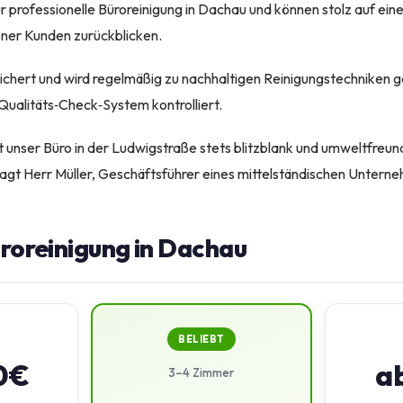
ür professionelle Büroreinigung in Dachau und können stolz auf e
ener Kunden zurückblicken.
sichert und wird regelmäßig zu nachhaltigen Reinigungstechniken g
 Qualitäts‑Check‑System kontrolliert.
unser Büro in der Ludwigstraße stets blitzblank und umweltfreundl
sagt Herr Müller, Geschäftsführer eines mittelständischen Untern
üroreinigung in Dachau
BELIEBT
0€
a
3–4 Zimmer