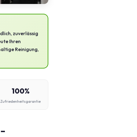
lich, zuverlässig
eute Ihren
haltige Reinigung,
100%
Zufriedenheitsgarantie
 –