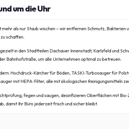
und um die Uhr
 mehr als nur Staub wischen – wir entfernen Schmutz, Bakterien u
zu schaffen.
 gezielt in den Stadtteilen Dachauer Innenstadt, Karlsfeld und Sc
der Bahnhofstraße, um alle Unternehmen optimal zu betreuen.
dern: Hochdruck‑Kärcher für Böden, TASKI‑Turbosauger für Polste
ger mit HEPA‑Filter, alle mit ökologischen Reinigungsmitteln zert
ichtprüfung, fegen und saugen, desinfizieren Oberflächen mit Bio‑Z
b, damit Ihr Büro jederzeit frisch und sicher bleibt.