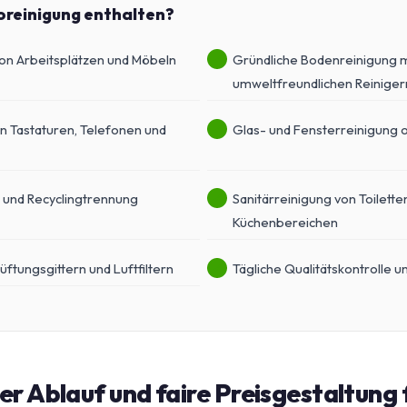
roreinigung enthalten?
on Arbeitsplätzen und Möbeln
Gründliche Bodenreinigung m
umweltfreundlichen Reiniger
n Tastaturen, Telefonen und
Glas- und Fensterreinigung 
 und Recyclingtrennung
Sanitärreinigung von Toilette
Küchenbereichen
üftungsgittern und Luftfiltern
Tägliche Qualitätskontrolle 
r Ablauf und faire Preisgestaltung 