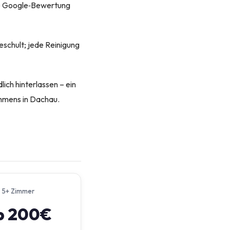
ine Google‑Bewertung
eschult; jede Reinigung
ich hinterlassen – ein
ehmens in Dachau.
5+ Zimmer
b 200€