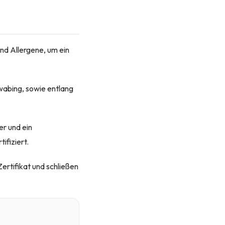
nd Allergene, um ein
hwabing, sowie entlang
r und ein
ifiziert.
ertifikat und schließen