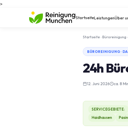
>
Startseite
Leistungen
Über u
Startseite
›
Büroreinigung
›
BÜROREINIGUNG · D
24h Bür
12. Juni 2026
ca. 8 Mi
SERVICEGEBIETE:
Haidhausen
Pasi