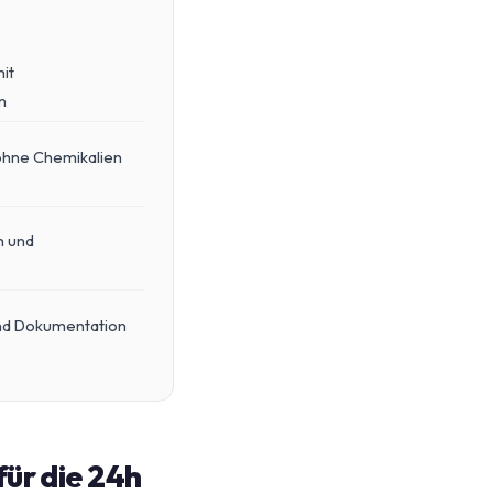
it
n
ohne Chemikalien
n und
und Dokumentation
für die 24h