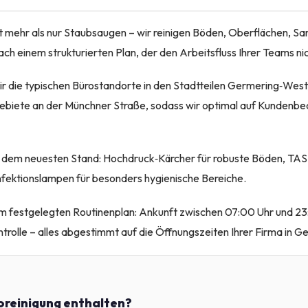
 mehr als nur Staubsaugen – wir reinigen Böden, Oberflächen, Sa
ch einem strukturierten Plan, der den Arbeitsfluss Ihrer Teams nic
r die typischen Bürostandorte in den Stadtteilen Germering‑Wes
biete an der Münchner Straße, sodass wir optimal auf Kundenbe
f dem neuesten Stand: Hochdruck‑Kärcher für robuste Böden, TAS
fektionslampen für besonders hygienische Bereiche.
m festgelegten Routinenplan: Ankunft zwischen 07:00 Uhr und 23:
trolle – alles abgestimmt auf die Öffnungszeiten Ihrer Firma in G
roreinigung enthalten?