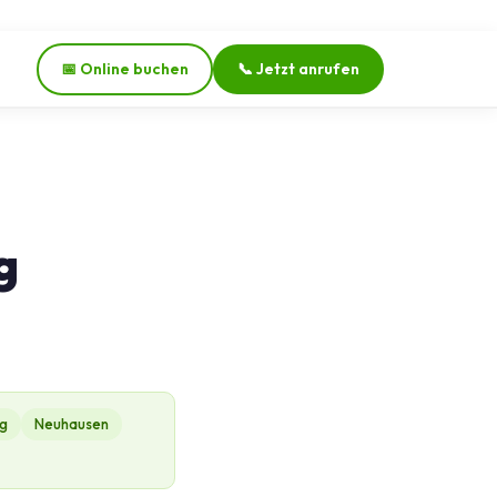
📅 Online buchen
📞 Jetzt anrufen
g
ng
Neuhausen