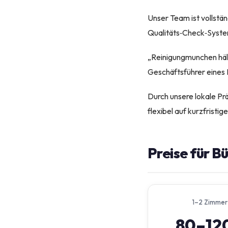
Unser Team ist vollstän
Qualitäts‑Check‑System
„Reinigungmunchen hält 
Geschäftsführer eines 
Durch unsere lokale P
flexibel auf kurzfristi
Preise für B
1–2 Zimmer
80–12