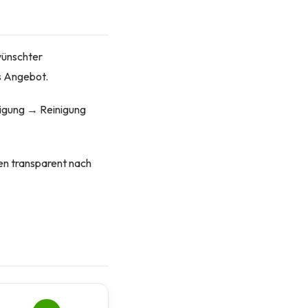
wünschter
es Angebot.
igung → Reinigung
en transparent nach