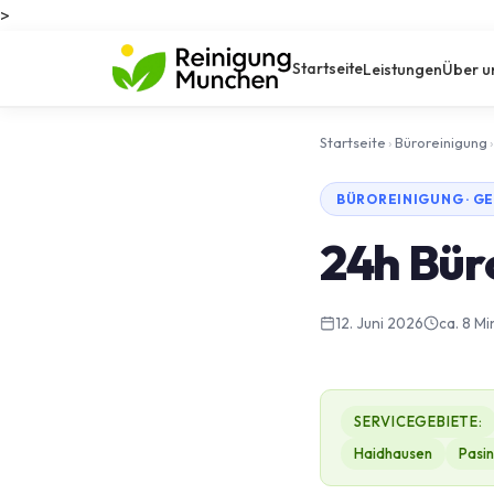
>
Startseite
Leistungen
Über u
Startseite
›
Büroreinigung
›
BÜROREINIGUNG · G
24h Bür
12. Juni 2026
ca. 8 Mi
SERVICEGEBIETE:
Haidhausen
Pasi