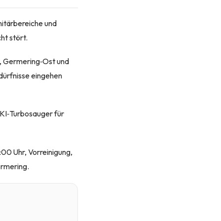
nitärbereiche und
ht stört.
t, Germering‑Ost und
dürfnisse eingehen
KI‑Turbosauger für
00 Uhr, Vorreinigung,
ermering.