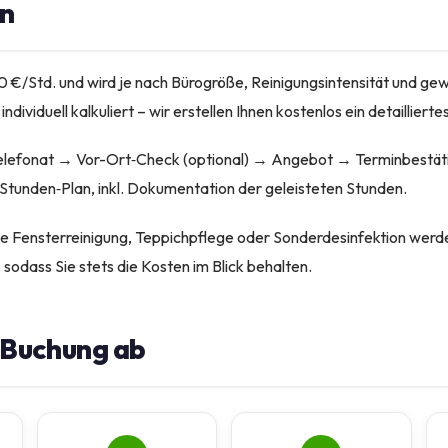
n
40 €/Std. und wird je nach Bürogröße, Reinigungsintensität und ge
dividuell kalkuliert – wir erstellen Ihnen kostenlos ein detailliert
Telefonat → Vor-Ort‑Check (optional) → Angebot → Terminbestät
tunden‑Plan, inkl. Dokumentation der geleisteten Stunden.
ie Fensterreinigung, Teppichpflege oder Sonderdesinfektion werd
odass Sie stets die Kosten im Blick behalten.
e Buchung ab