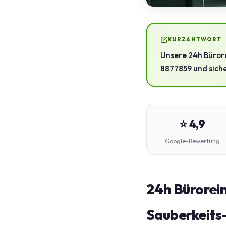
KURZANTWORT
Unsere 24h Bürore
8877859 und sicher
⭐ 4,9
Google-Bewertung
24h Bürorein
Sauberkeits