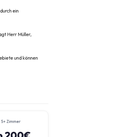
 durch ein
agt Herr Müller,
ebiete und können
5+ Zimmer
b 200€