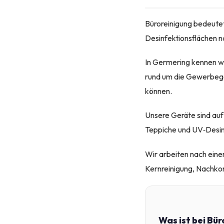
Büroreinigung bedeutet
Desinfektionsflächen na
In Germering kennen wi
rund um die Gewerbege
können.
Unsere Geräte sind au
Teppiche und UV‑Desin
Wir arbeiten nach eine
Kernreinigung, Nachkon
Was ist bei Bü