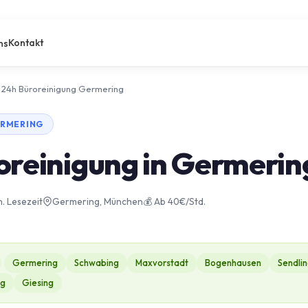
Kontakt
ns
24h Büroreinigung Germering
ERMERING
oreinigung in Germerin
n. Lesezeit
Germering, München
💰 Ab 40€/Std.
Germering
Schwabing
Maxvorstadt
Bogenhausen
Sendli
ng
Giesing