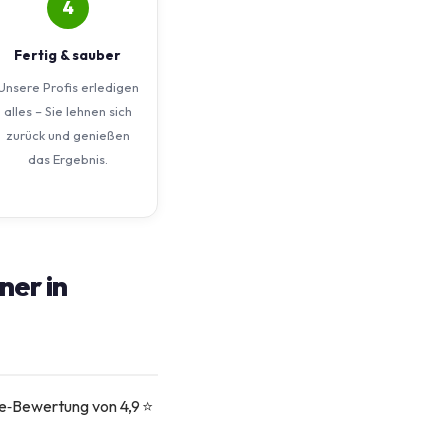
4
Fertig & sauber
Unsere Profis erledigen
alles – Sie lehnen sich
zurück und genießen
das Ergebnis.
ner in
le‑Bewertung von 4,9 ⭐