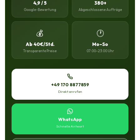
4,9 / 5
380+
Google-Bewertung
Abgeschlossene Aufträge
💰
🕐
Ab 40€/Std.
Mo–So
Transparente Preise
07:00–23:00 Uhr
+49 170 8877859
Direkt anrufen
WhatsApp
Schnelle Antwort