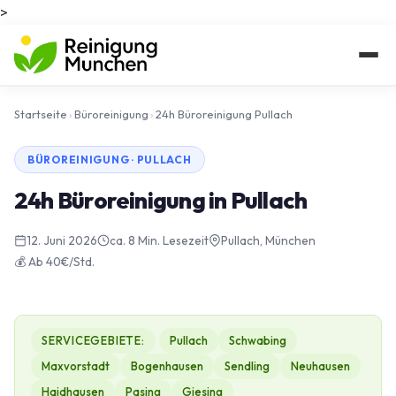
>
Startseite
›
Büroreinigung
›
24h Büroreinigung Pullach
BÜROREINIGUNG · PULLACH
24h Büroreinigung in Pullach
12. Juni 2026
ca. 8 Min. Lesezeit
Pullach, München
💰 Ab 40€/Std.
SERVICEGEBIETE:
Pullach
Schwabing
Maxvorstadt
Bogenhausen
Sendling
Neuhausen
Haidhausen
Pasing
Giesing