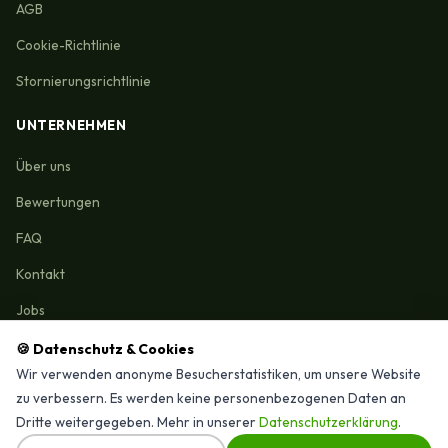
AGB
Cookie-Richtlinie
Stornierungsrichtlinie
UNTERNEHMEN
Über uns
Bewertungen
FAQ
Kontakt
Jobs
🍪 Datenschutz & Cookies
Wir verwenden anonyme Besucherstatistiken, um unsere Website
zu verbessern. Es werden keine personenbezogenen Daten an
Reinigungmunchen.de © 2026 Alle Rechte vorbehalten
Dritte weitergegeben. Mehr in unserer
Datenschutzerklärung
.
⭐ 4,9/15 Google-Bewertungen · Seit 2025 in München