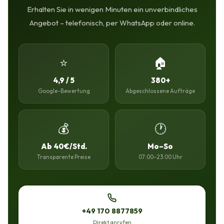
Erhalten Sie in wenigen Minuten ein unverbindliches
Angebot – telefonisch, per WhatsApp oder online.
⭐
🏠
4,9 / 5
380+
Google-Bewertung
Abgeschlossene Aufträge
💰
🕐
Ab 40€/Std.
Mo–So
Transparente Preise
07:00–23:00 Uhr
+49 170 8877859
Direkt anrufen