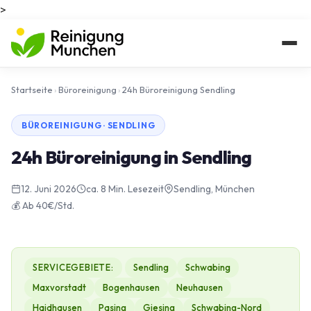
>
Startseite
›
Büroreinigung
›
24h Büroreinigung Sendling
BÜROREINIGUNG · SENDLING
24h Büroreinigung in Sendling
12. Juni 2026
ca. 8 Min. Lesezeit
Sendling, München
💰 Ab 40€/Std.
SERVICEGEBIETE:
Sendling
Schwabing
Maxvorstadt
Bogenhausen
Neuhausen
Haidhausen
Pasing
Giesing
Schwabing-Nord