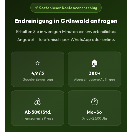
✅ Kostenloser Kostenvoranschlag
Endreinigung in Grünwald anfragen
Erhalten Sie in wenigen Minuten ein unverbindliches
Angebot – telefonisch, per WhatsApp oder online.
⭐
🏠
4,9 / 5
380+
Google-Bewertung
Abgeschlossene Aufträge
💰
🕐
Ab 50€/Std.
Mo–So
Transparente Preise
07:00–23:00 Uhr