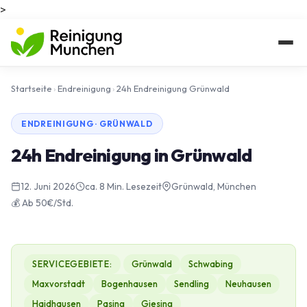
>
Startseite
›
Endreinigung
›
24h Endreinigung Grünwald
ENDREINIGUNG · GRÜNWALD
24h Endreinigung in Grünwald
12. Juni 2026
ca. 8 Min. Lesezeit
Grünwald, München
💰 Ab 50€/Std.
SERVICEGEBIETE:
Grünwald
Schwabing
Maxvorstadt
Bogenhausen
Sendling
Neuhausen
Haidhausen
Pasing
Giesing