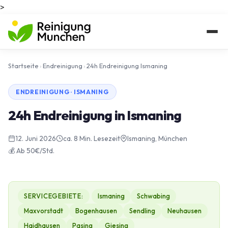
>
Startseite
›
Endreinigung
›
24h Endreinigung Ismaning
ENDREINIGUNG · ISMANING
24h Endreinigung in Ismaning
12. Juni 2026
ca. 8 Min. Lesezeit
Ismaning, München
💰 Ab 50€/Std.
SERVICEGEBIETE:
Ismaning
Schwabing
Maxvorstadt
Bogenhausen
Sendling
Neuhausen
Haidhausen
Pasing
Giesing