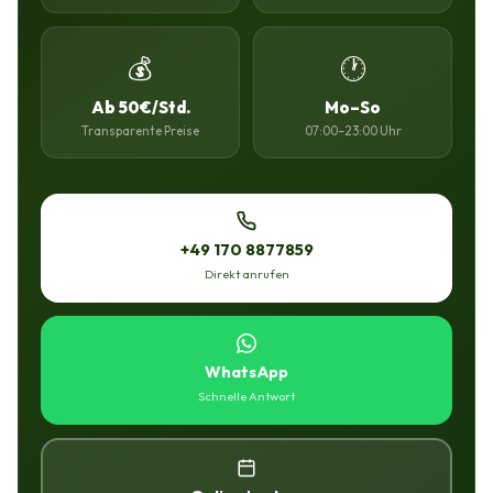
💰
🕐
Ab 50€/Std.
Mo–So
Transparente Preise
07:00–23:00 Uhr
+49 170 8877859
Direkt anrufen
WhatsApp
Schnelle Antwort