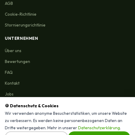
AGB
Cookie-Richtlinie
Stornierungsrichtlinie
UNTERNEHMEN
Über uns
Bewertungen
FAQ
Kontakt
Jobs
🍪 Datenschutz & Cookies
Wir verwenden anonyme Besucherstatistiken, um unsere Website
zu verbessern. Es werden keine personenbezogenen Daten an
Reinigungmunchen.de © 2026 Alle Rechte vorbehalten
Dritte weitergegeben. Mehr in unserer
Datenschutzerklärung
.
⭐ 4,9/15 Google-Bewertungen · Seit 2025 in München