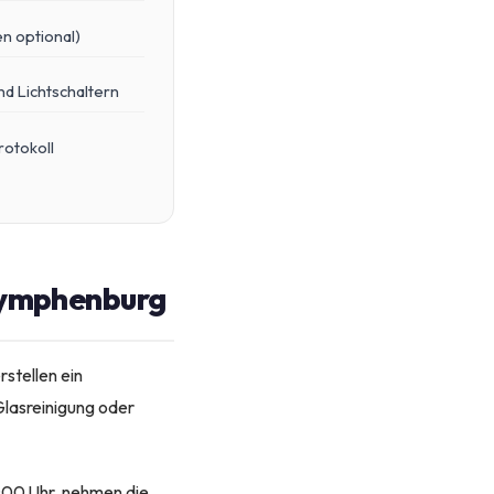
n optional)
d Lichtschaltern
otokoll
 Nymphenburg
stellen ein
Glasreinigung oder
:00 Uhr, nehmen die