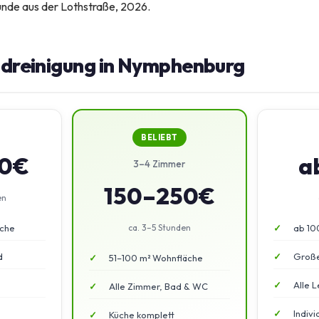
unde aus der Lothstraße, 2026.
Endreinigung in Nymphenburg
BELIEBT
50€
a
3–4 Zimmer
150–250€
en
äche
ca. 3–5 Stunden
ab 10
d
Große
51–100 m² Wohnfläche
Alle L
Alle Zimmer, Bad & WC
Indiv
Küche komplett