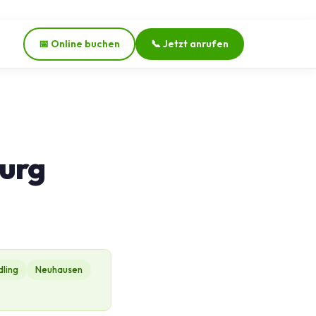
📅 Online buchen
📞 Jetzt anrufen
urg
dling
Neuhausen