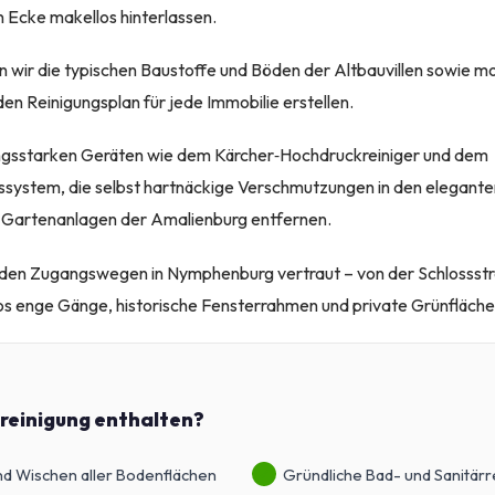
en Ecke makellos hinterlassen.
 wir die typischen Baustoffe und Böden der Altbauvillen sowie 
en Reinigungsplan für jede Immobilie erstellen.
tungsstarken Geräten wie dem Kärcher‑Hochdruckreiniger und dem
system, die selbst hartnäckige Verschmutzungen in den eleganten
 Gartenanlagen der Amalienburg entfernen.
 den Zugangswegen in Nymphenburg vertraut – von der Schlossstr
os enge Gänge, historische Fensterrahmen und private Grünfläche
dreinigung enthalten?
d Wischen aller Bodenflächen
Gründliche Bad- und Sanitärr