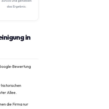
zurück und genießen
das Ergebnis.
inigung in
⭐ Google‑Bewertung
 historischen
ter Allee.
nen die Firma nur