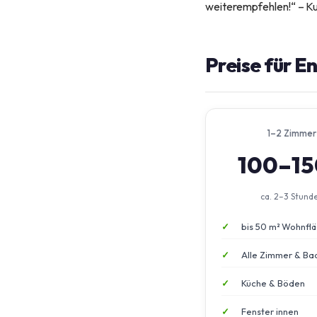
weiterempfehlen!“ – K
Preise für 
1–2 Zimmer
100–1
ca. 2–3 Stund
bis 50 m² Wohnfl
Alle Zimmer & Ba
Küche & Böden
Fenster innen