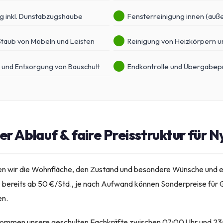
g inkl. Dunstabzugshaube
Fensterreinigung innen (auße
Staub von Möbeln und Leisten
Reinigung von Heizkörpern un
 und Entsorgung von Bauschutt
Endkontrolle und Übergabepr
r Ablauf & faire Preisstruktur für
n wir die Wohnfläche, den Zustand und besondere Wünsche und er
– bereits ab 50 €/Std., je nach Aufwand können Sonderpreise für 
en.
ommen unsere geschulten Fachkräfte zwischen 07:00 Uhr und 23