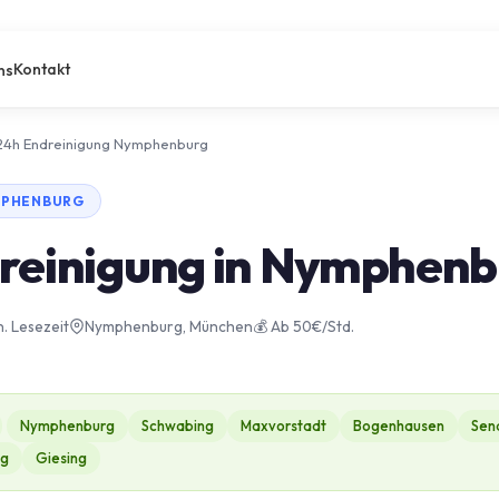
Kontakt
ns
24h Endreinigung Nymphenburg
YMPHENBURG
reinigung in Nymphenb
n. Lesezeit
Nymphenburg, München
💰 Ab 50€/Std.
Nymphenburg
Schwabing
Maxvorstadt
Bogenhausen
Sen
ng
Giesing