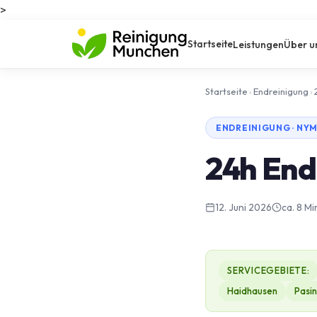
>
Startseite
Leistungen
Über u
Startseite
›
Endreinigung
›
ENDREINIGUNG · N
24h End
12. Juni 2026
ca. 8 Mi
SERVICEGEBIETE:
Haidhausen
Pasi