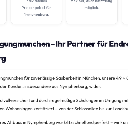
individuelles
flexibel, auch kurzfristig
Preisangebot für
möglich.
Nymphenburg.
ungmunchen – Ihr Partner für Endre
rg
gungmunchen für zuverlässige Sauberkeit in München; unsere 4,9 
n der Kunden, insbesondere aus Nymphenburg, wider.
nd vollversichert und durch regelmäßige Schulungen im Umgang mit
Wohnanlagen zertifiziert – von der Schlossallee bis zur Landshu
res Altbaus in Nymphenburg war blitzschnell und perfekt – wir kön