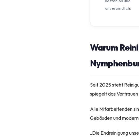
kostenlos und
unverbindlich.
Warum Reinig
Nymphenbu
Seit 2025 steht Reini
spiegelt das Vertraue
Alle Mitarbeitenden si
Gebäuden und modernen 
„Die Endreinigung unse