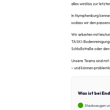
alles wird bis zur letzt
In Nymphenburg kennen
sodass wir den passend
Wir arbeiten mit leis
TASKI‑Bodenreinigungs
Schloßstraße oder den
Unsere Teams sind mit
– und können probleml
Was ist bei En
Staubsaugen un