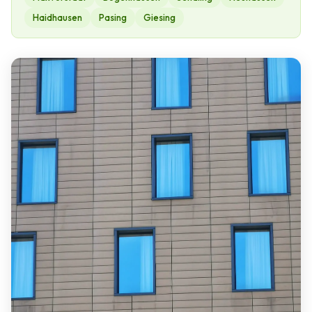
Haidhausen
Pasing
Giesing