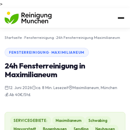
>
Startseite
›
Fensterreinigung
›
24h Fensterreinigung Maximilianeum
FENSTERREINIGUNG · MAXIMILIANEUM
24h Fensterreinigung in
Maximilianeum
12. Juni 2026
ca. 8 Min. Lesezeit
Maximilianeum, München
💰 Ab 40€/Std.
SERVICEGEBIETE:
Maximilianeum
Schwabing
Maxvorstadt
Bogenhausen
Sendling
Neuhausen