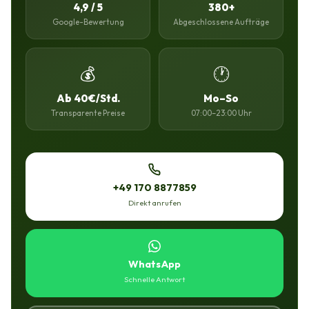
4,9 / 5
380+
Google-Bewertung
Abgeschlossene Aufträge
💰
🕐
Ab 40€/Std.
Mo–So
Transparente Preise
07:00–23:00 Uhr
+49 170 8877859
Direkt anrufen
WhatsApp
Schnelle Antwort