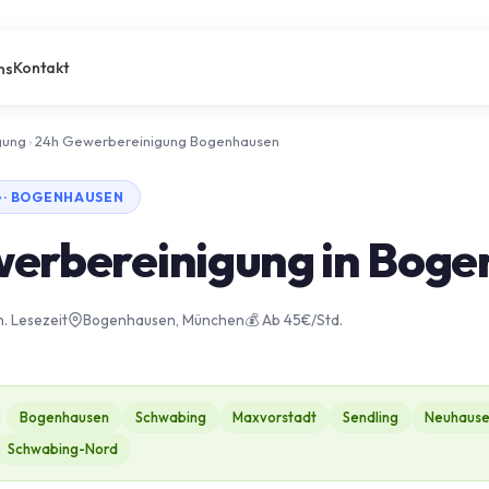
Kontakt
ns
gung
›
24h Gewerbereinigung Bogenhausen
 · BOGENHAUSEN
erbereinigung in Bog
n. Lesezeit
Bogenhausen, München
💰 Ab 45€/Std.
Bogenhausen
Schwabing
Maxvorstadt
Sendling
Neuhaus
Schwabing-Nord