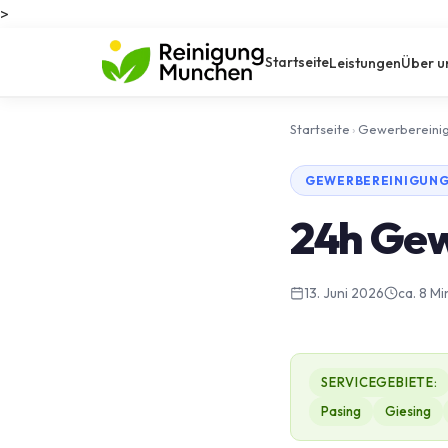
>
Startseite
Leistungen
Über u
Startseite
›
Gewerbereini
GEWERBEREINIGUNG
24h Gew
13. Juni 2026
ca. 8 Mi
SERVICEGEBIETE:
Pasing
Giesing