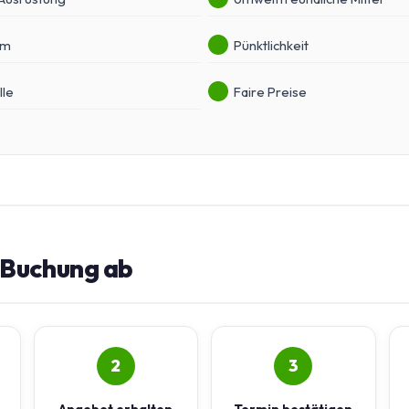
am
Pünktlichkeit
lle
Faire Preise
e Buchung ab
2
3
Angebot erhalten
Termin bestätigen