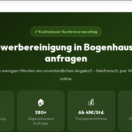
✅ Kostenloser Kostenvoranschlag
werbereinigung in Bogenhau
anfragen
in wenigen Minuten ein unverbindliches Angebot – telefonisch, per
online.
🏠
💰
380+
Ab 45€/Std.
ung
Abgeschlossene
Transparente Preise
0
Aufträge