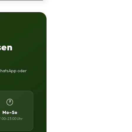
sen
 WhatsApp oder
🕐
Mo–So
7:00–23:00 Uhr