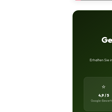
Ge
Erhalten Sie 
⭐
4,9 / 5
Google-Bewert