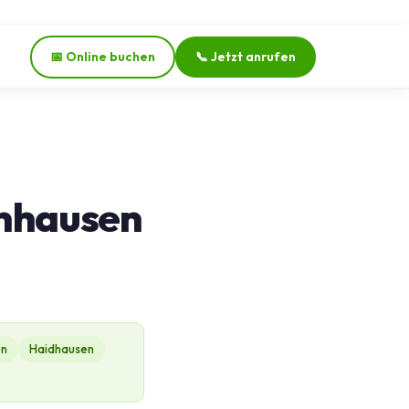
📅 Online buchen
📞 Jetzt anrufen
enhausen
en
Haidhausen