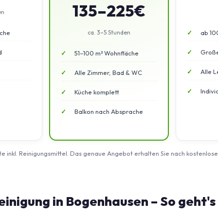
135–225€
en
äche
ca. 3–5 Stunden
ab 10
d
Große
51–100 m² Wohnfläche
Alle L
Alle Zimmer, Bad & WC
Indiv
Küche komplett
Balkon nach Absprache
rte inkl. Reinigungsmittel. Das genaue Angebot erhalten Sie nach kostenlos
inigung in Bogenhausen – So geht's