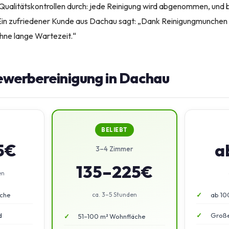
Qualitätskontrollen durch: jede Reinigung wird abgenommen, und b
 Ein zufriedener Kunde aus Dachau sagt: „Dank Reinigungmunchen
ohne lange Wartezeit.“
Gewerbereinigung in Dachau
BELIEBT
5€
a
3–4 Zimmer
135–225€
en
äche
ca. 3–5 Stunden
ab 10
d
Große
51–100 m² Wohnfläche