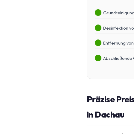
Grundreinigung
Desinfektion v
Entfernung von
Abschließende Q
Präzise Prei
in Dachau