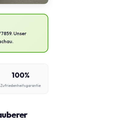
77859. Unser
achau.
100%
Zufriedenheitsgarantie
auberer