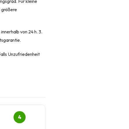
ngsgrad. Für kleine
d größere
innerhalb von 24 h. 3.
tsgarantie.
Falls Unzufriedenheit
4