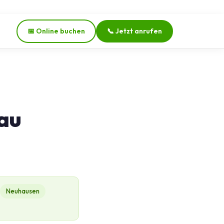
📅 Online buchen
📞 Jetzt anrufen
au
Neuhausen