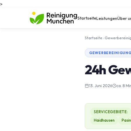
>
Startseite
Leistungen
Über u
Startseite
›
Gewerbereini
GEWERBEREINIGUNG 
24h Gew
13. Juni 2026
ca. 8 Mi
SERVICEGEBIETE:
Haidhausen
Pasi