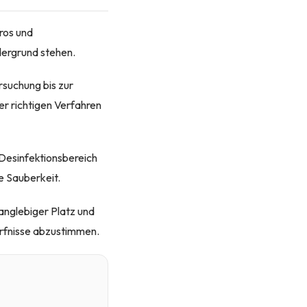
ros und
dergrund stehen.
rsuchung bis zur
er richtigen Verfahren
esinfektionsbereich
e Sauberkeit.
anglebiger Platz und
ürfnisse abzustimmen.