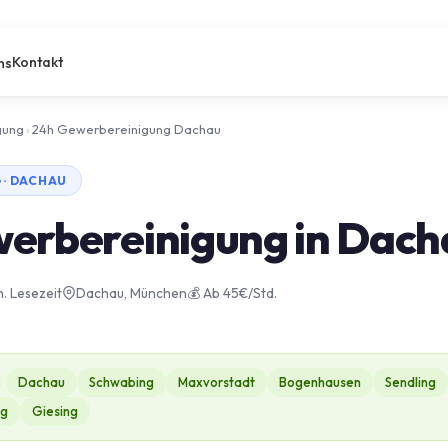
Kontakt
ns
gung
›
24h Gewerbereinigung Dachau
· DACHAU
erbereinigung in Dach
n. Lesezeit
Dachau, München
💰 Ab 45€/Std.
Dachau
Schwabing
Maxvorstadt
Bogenhausen
Sendling
ng
Giesing