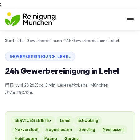
>
Startseite
›
Gewerbereinigung
›
24h Gewerbereinigung Lehel
GEWERBEREINIGUNG · LEHEL
24h Gewerbereinigung in Lehel
13. Juni 2026
ca. 8 Min. Lesezeit
Lehel, München
💰 Ab 45€/Std.
SERVICEGEBIETE:
Lehel
Schwabing
Maxvorstadt
Bogenhausen
Sendling
Neuhausen
Haidhausen
Pasing
Giesing