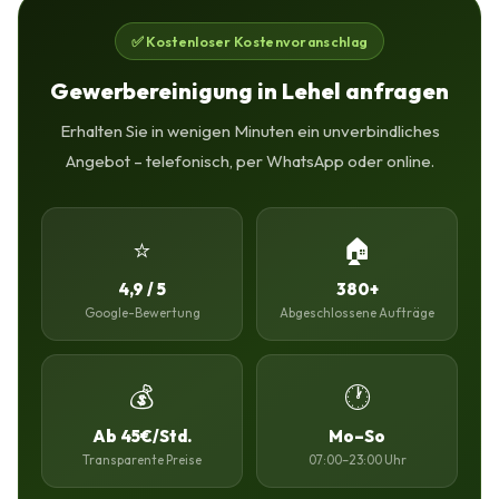
✅ Kostenloser Kostenvoranschlag
Gewerbereinigung in Lehel anfragen
Erhalten Sie in wenigen Minuten ein unverbindliches
Angebot – telefonisch, per WhatsApp oder online.
⭐
🏠
4,9 / 5
380+
Google-Bewertung
Abgeschlossene Aufträge
💰
🕐
Ab 45€/Std.
Mo–So
Transparente Preise
07:00–23:00 Uhr