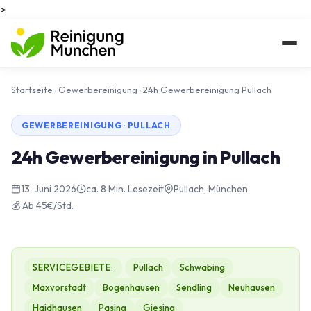
>
Startseite
›
Gewerbereinigung
›
24h Gewerbereinigung Pullach
GEWERBEREINIGUNG · PULLACH
24h Gewerbereinigung in Pullach
13. Juni 2026
ca. 8 Min. Lesezeit
Pullach, München
💰 Ab 45€/Std.
SERVICEGEBIETE:
Pullach
Schwabing
Maxvorstadt
Bogenhausen
Sendling
Neuhausen
Haidhausen
Pasing
Giesing