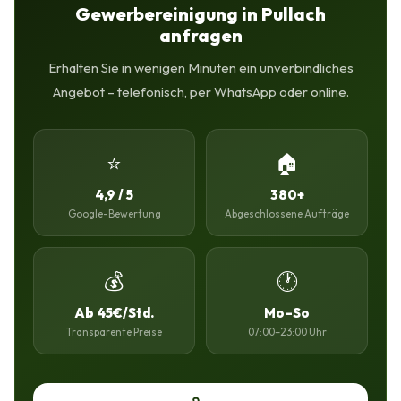
Gewerbereinigung in Pullach
anfragen
Erhalten Sie in wenigen Minuten ein unverbindliches
Angebot – telefonisch, per WhatsApp oder online.
⭐
🏠
4,9 / 5
380+
Google-Bewertung
Abgeschlossene Aufträge
💰
🕐
Ab 45€/Std.
Mo–So
Transparente Preise
07:00–23:00 Uhr