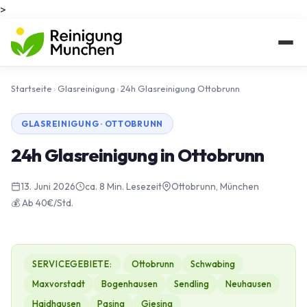
>
Startseite
›
Glasreinigung
›
24h Glasreinigung Ottobrunn
GLASREINIGUNG · OTTOBRUNN
24h Glasreinigung in Ottobrunn
13. Juni 2026
ca. 8 Min. Lesezeit
Ottobrunn, München
💰 Ab 40€/Std.
SERVICEGEBIETE:
Ottobrunn
Schwabing
Maxvorstadt
Bogenhausen
Sendling
Neuhausen
Haidhausen
Pasing
Giesing