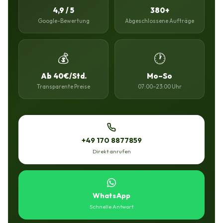
4,9 / 5
380+
Google-Bewertung
Abgeschlossene Aufträge
💰
🕐
Ab 40€/Std.
Mo–So
Transparente Preise
07:00–23:00 Uhr
+49 170 8877859
Direkt anrufen
WhatsApp
Schnelle Antwort