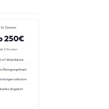
5+ Zimmer
b 250€
ab 5 Stunden
0 m² Wohnfläche
s Reinigungsteam
eistungen inklusive
iduelles Angebot