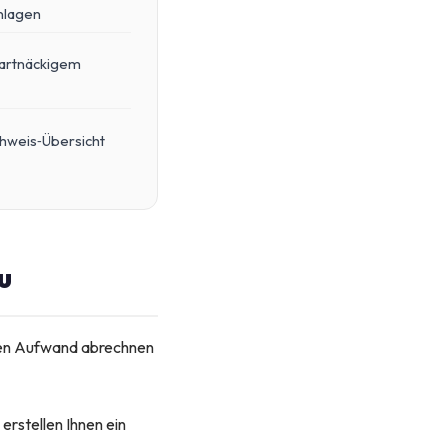
nlagen
hartnäckigem
hweis‑Übersicht
u
chen Aufwand abrechnen
erstellen Ihnen ein