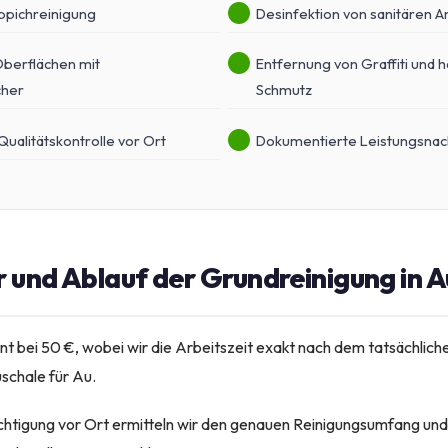
ppichreinigung
Desinfektion von sanitären A
Oberflächen mit
Entfernung von Graffiti und 
cher
Schmutz
ualitätskontrolle vor Ort
Dokumentierte Leistungsnac
r und Ablauf der Grundreinigung in A
t bei 50 €, wobei wir die Arbeitszeit exakt nach dem tatsächli
schale für Au.
chtigung vor Ort ermitteln wir den genauen Reinigungsumfang und 