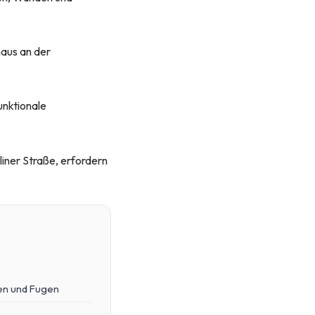
haus an der
unktionale
iner Straße, erfordern
sen und Fugen