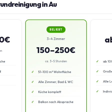
rundreinigung in Au
BELIEBT
50€
a
3–4 Zimmer
150–250€
en
äche
ca. 3–5 Stunden
ab 10
d
Große
51–100 m² Wohnfläche
Alle L
Alle Zimmer, Bad & WC
Indiv
Küche komplett
Balkon nach Absprache