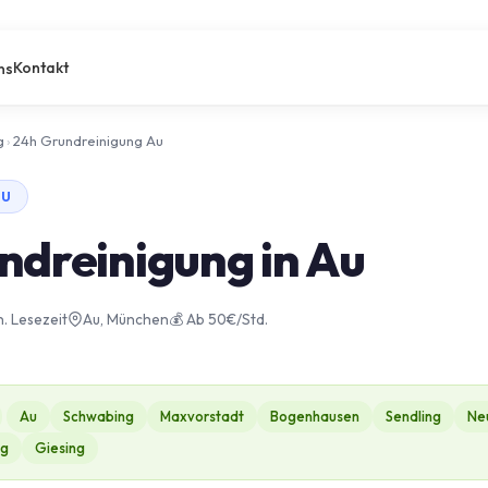
Kontakt
ns
g
›
24h Grundreinigung Au
AU
ndreinigung in Au
n. Lesezeit
Au, München
💰 Ab 50€/Std.
Au
Schwabing
Maxvorstadt
Bogenhausen
Sendling
Ne
ng
Giesing