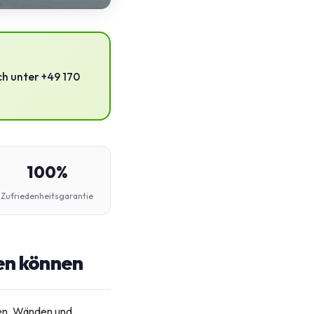
ch unter +49 170
100%
Zufriedenheitsgarantie
en können
den, Wänden und