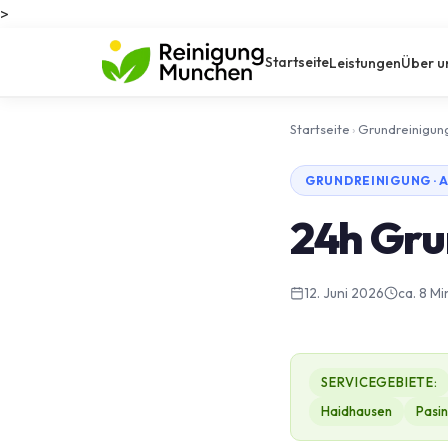
>
Startseite
Leistungen
Über u
Startseite
›
Grundreinigun
GRUNDREINIGUNG · 
24h Gru
12. Juni 2026
ca. 8 Mi
SERVICEGEBIETE:
Haidhausen
Pasi