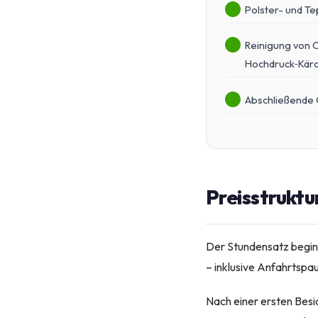
Polster- und Te
Reinigung von 
Hochdruck‑Kär
Abschließende Q
Preisstruktu
Der Stundensatz beginn
– inklusive Anfahrtspau
Nach einer ersten Besi