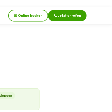
📅 Online buchen
📞 Jetzt anrufen
uhausen