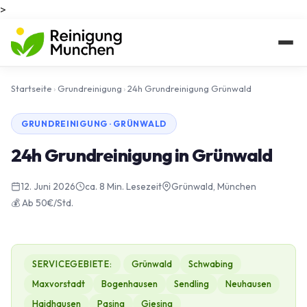
>
Startseite
›
Grundreinigung
›
24h Grundreinigung Grünwald
GRUNDREINIGUNG · GRÜNWALD
24h Grundreinigung in Grünwald
12. Juni 2026
ca. 8 Min. Lesezeit
Grünwald, München
💰 Ab 50€/Std.
SERVICEGEBIETE:
Grünwald
Schwabing
Maxvorstadt
Bogenhausen
Sendling
Neuhausen
Haidhausen
Pasing
Giesing