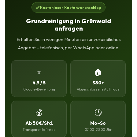
✅ Kostenloser Kostenvoranschlag
Grundreinigung in Grünwald
anfragen
Erhalten Sie in wenigen Minuten ein unverbindliches
Angebot – telefonisch, per WhatsApp oder online.
⭐
🏠
4,9 / 5
380+
Google-Bewertung
Abgeschlossene Aufträge
💰
🕐
Ab 50€/Std.
Mo–So
Transparente Preise
07:00–23:00 Uhr