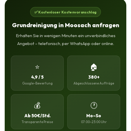
✅ Kostenloser Kostenvoranschlag
Grundreinigung in Moosach anfragen
Erhalten Sie in wenigen Minuten ein unverbindliches
Angebot – telefonisch, per WhatsApp oder online.
⭐
🏠
4,9 / 5
380+
Google-Bewertung
Abgeschlossene Aufträge
💰
🕐
Ab 50€/Std.
Mo–So
Transparente Preise
07:00–23:00 Uhr