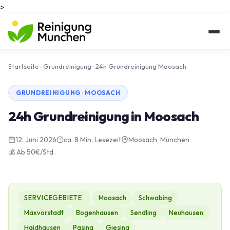
>
Startseite
›
Grundreinigung
›
24h Grundreinigung Moosach
GRUNDREINIGUNG · MOOSACH
24h Grundreinigung in Moosach
12. Juni 2026
ca. 8 Min. Lesezeit
Moosach, München
💰 Ab 50€/Std.
SERVICEGEBIETE:
Moosach
Schwabing
Maxvorstadt
Bogenhausen
Sendling
Neuhausen
Haidhausen
Pasing
Giesing