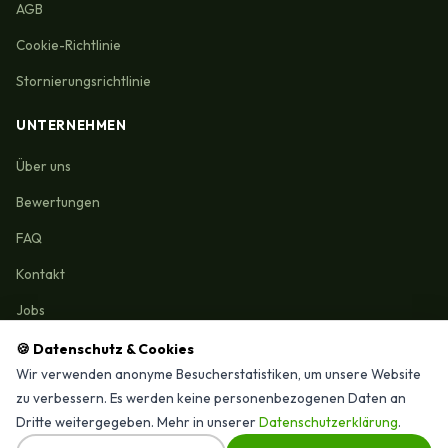
AGB
Cookie-Richtlinie
Stornierungsrichtlinie
UNTERNEHMEN
Über uns
Bewertungen
FAQ
Kontakt
Jobs
🍪 Datenschutz & Cookies
Wir verwenden anonyme Besucherstatistiken, um unsere Website
zu verbessern. Es werden keine personenbezogenen Daten an
Reinigungmunchen.de © 2026 Alle Rechte vorbehalten
Dritte weitergegeben. Mehr in unserer
Datenschutzerklärung
.
⭐ 4,9/15 Google-Bewertungen · Seit 2025 in München