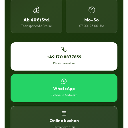
💰
🕐
Ab 40€/Std.
Mo–So
Transparente Preise
07:00–23:00 Uhr
+49 170 8877859
Direkt anrufen
WhatsApp
Schnelle Antwort
Online buchen
Termin wählen