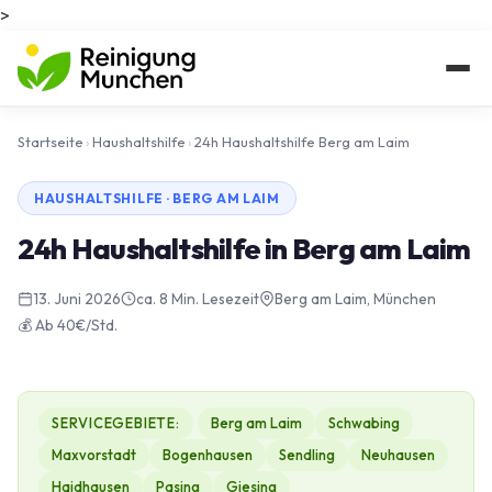
>
Startseite
›
Haushaltshilfe
›
24h Haushaltshilfe Berg am Laim
HAUSHALTSHILFE · BERG AM LAIM
24h Haushaltshilfe in Berg am Laim
13. Juni 2026
ca. 8 Min. Lesezeit
Berg am Laim, München
💰 Ab 40€/Std.
SERVICEGEBIETE:
Berg am Laim
Schwabing
Maxvorstadt
Bogenhausen
Sendling
Neuhausen
Haidhausen
Pasing
Giesing