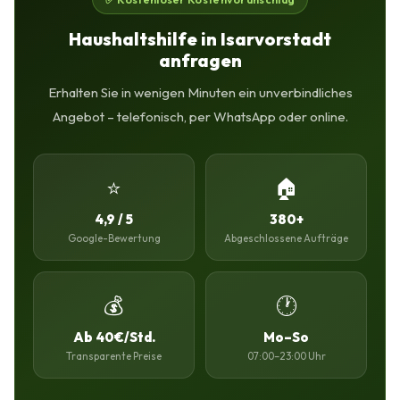
Haushaltshilfe in Isarvorstadt
anfragen
Erhalten Sie in wenigen Minuten ein unverbindliches
Angebot – telefonisch, per WhatsApp oder online.
⭐
🏠
4,9 / 5
380+
Google-Bewertung
Abgeschlossene Aufträge
💰
🕐
Ab 40€/Std.
Mo–So
Transparente Preise
07:00–23:00 Uhr