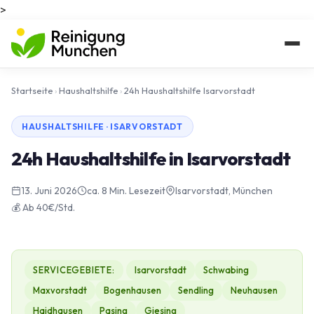
>
Startseite
›
Haushaltshilfe
›
24h Haushaltshilfe Isarvorstadt
HAUSHALTSHILFE · ISARVORSTADT
24h Haushaltshilfe in Isarvorstadt
13. Juni 2026
ca. 8 Min. Lesezeit
Isarvorstadt, München
💰 Ab 40€/Std.
SERVICEGEBIETE:
Isarvorstadt
Schwabing
Maxvorstadt
Bogenhausen
Sendling
Neuhausen
Haidhausen
Pasing
Giesing