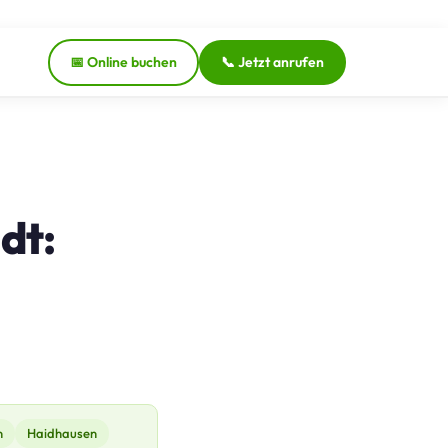
📅 Online buchen
📞 Jetzt anrufen
dt:
n
Haidhausen