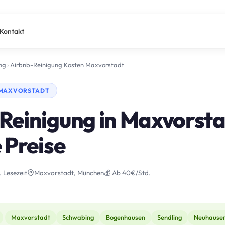
Kontakt
ng
›
Airbnb-Reinigung Kosten Maxvorstadt
· MAXVORSTADT
Reinigung in Maxvorsta
 Preise
. Lesezeit
Maxvorstadt, München
💰 Ab 40€/Std.
Maxvorstadt
Schwabing
Bogenhausen
Sendling
Neuhause