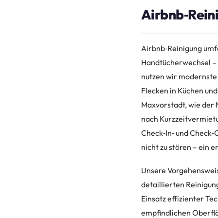
Airbnb‑Reini
Airbnb‑Reinigung umf
Handtücherwechsel – 
nutzen wir modernste 
Flecken in Küchen und 
Maxvorstadt, wie der 
nach Kurzzeitvermietun
Check‑In‑ und Check‑O
nicht zu stören – ein 
Unsere Vorgehensweis
detaillierten Reinigun
Einsatz effizienter T
empfindlichen Oberfl