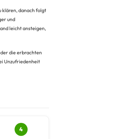
 klären, danach folgt
ger und
and leicht ansteigen,
 der die erbrachten
ei Unzufriedenheit
4