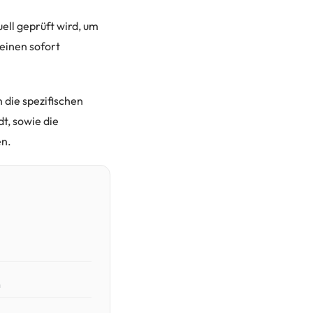
uell geprüft wird, um
 einen sofort
 die spezifischen
t, sowie die
en.
n