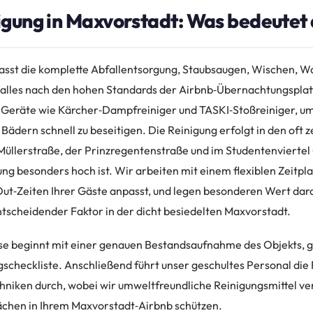
gung in Maxvorstadt: Was bedeutet 
asst die komplette Abfallentsorgung, Staubsaugen, Wischen, 
alles nach den hohen Standards der Airbnb‑Übernachtungsplat
Geräte wie Kärcher‑Dampfreiniger und TASKI‑Stoßreiniger, um
Bädern schnell zu beseitigen. Die Reinigung erfolgt in den oft 
Müllerstraße, der Prinzregentenstraße und im Studentenviertel
g besonders hoch ist. Wir arbeiten mit einem flexiblen Zeitplan
ut‑Zeiten Ihrer Gäste anpasst, und legen besonderen Wert dar
entscheidender Faktor in der dicht besiedelten Maxvorstadt.
e beginnt mit einer genauen Bestandsaufnahme des Objekts, ge
gscheckliste. Anschließend führt unser geschultes Personal die
echniken durch, wobei wir umweltfreundliche Reinigungsmittel ve
ächen in Ihrem Maxvorstadt‑Airbnb schützen.