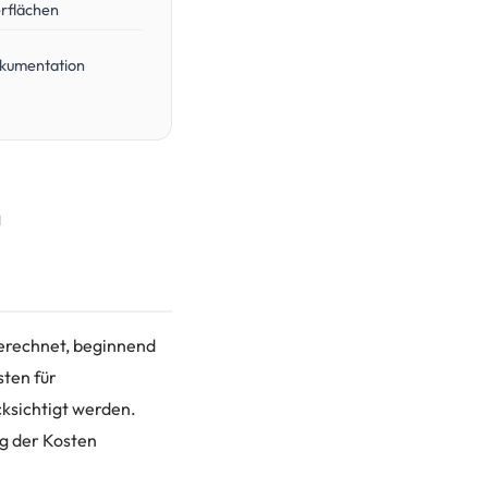
erflächen
okumentation
n
berechnet, beginnend
sten für
ksichtigt werden.
ng der Kosten