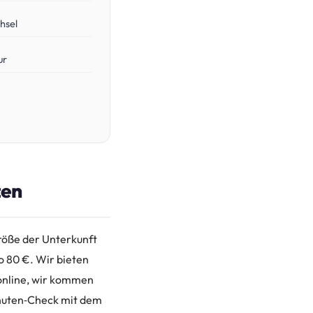
hsel
ur
zen
Größe der Unterkunft
so 80 €. Wir bieten
 online, wir kommen
Minuten‑Check mit dem