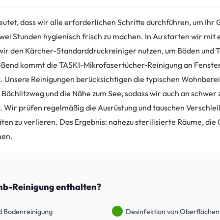
utet, dass wir alle erforderlichen Schritte durchführen, um Ih
zwei Stunden hygienisch frisch zu machen. In Au starten wir mit
wir den Kärcher-Standarddruckreiniger nutzen, um Böden und T
ießend kommt die TASKI-Mikrofasertücher‑Reinigung an Fenste
Unsere Reinigungen berücksichtigen die typischen Wohnbereic
 Bächlitzweg und die Nähe zum See, sodass wir auch an schwer 
. Wir prüfen regelmäßig die Ausrüstung und tauschen Verschleiß
ten zu verlieren. Das Ergebnis: nahezu sterilisierte Räume, die
men.
bnb-Reinigung enthalten?
d Bodenreinigung
Desinfektion von Oberflächen