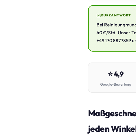
KURZANTWORT
Bei Reinigungmunc
40 €/Std. Unser Te
+49 170 8877859 un
⭐ 4,9
Google-Bewertung
Maßgeschnei
jeden Winke