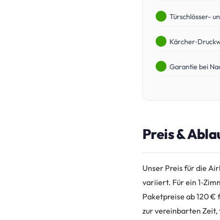
Türschlösser- un
Kärcher‑Druckw
Garantie bei N
Preis & Abla
Unser Preis für die Ai
variiert. Für ein 1‑Zi
Paketpreise ab 120 € 
zur vereinbarten Zeit