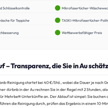
d Schlüsselkontrolle
Mikrofasertücher‑Wäschewec
äsche für Teppiche
TASKI‑Mikrofasertücher‑Polit
achbesserung
Wettbewerbsfähiger Preis
uf – Transparenz, die Sie in Au schät
rbnb‑Reinigung startet bei 40 €/Std., wobei die Dauer je nach 
mmer‑Airbnb in der Au rechnen Sie in der Regel mit 2 Stunden, al
für Mehrbett‑Unterkünfte an. Der Ablauf ist simpel: Sie buchen
, führen die Reinigung durch, prüfen das Ergebnis in einem 10‑