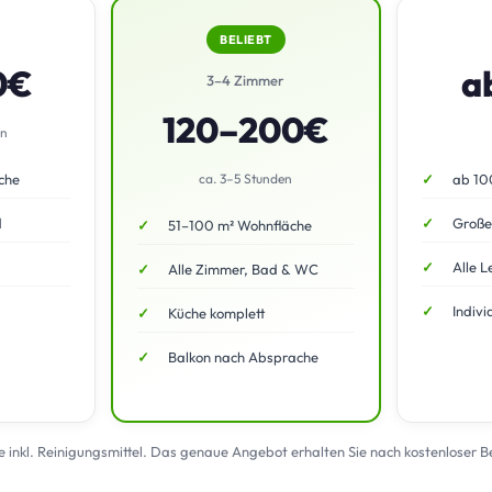
BELIEBT
0€
a
3–4 Zimmer
120–200€
en
che
ca. 3–5 Stunden
ab 10
d
Große
51–100 m² Wohnfläche
Alle L
Alle Zimmer, Bad & WC
Indivi
Küche komplett
Balkon nach Absprache
te inkl. Reinigungsmittel. Das genaue Angebot erhalten Sie nach kostenloser 