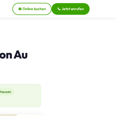
📅 Online buchen
📞 Jetzt anrufen
von Au
hausen