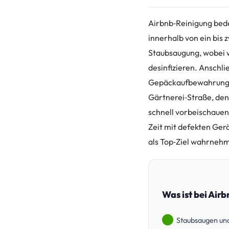
Airbnb‑Reinigung bede
innerhalb von ein bis 
Staubsaugung, wobei 
desinfizieren. Anschl
Gepäckaufbewahrung. 
Gärtnerei‑Straße, den
schnell vorbeischauen
Zeit mit defekten Gerä
als Top‑Ziel wahrneh
Was ist bei Air
Staubsaugen un