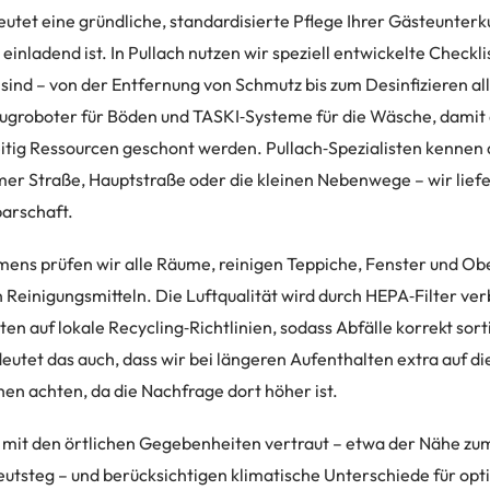
utet eine gründliche, standardisierte Pflege Ihrer Gästeunterku
einladend ist. In Pullach nutzen wir speziell entwickelte Checkli
ind – von der Entfernung von Schmutz bis zum Desinfizieren al
ugroboter für Böden und TASKI‑Systeme für die Wäsche, damit d
eitig Ressourcen geschont werden. Pullach‑Spezialisten kennen 
er Straße, Hauptstraße oder die kleinen Nebenwege – wir lief
barschaft.
ns prüfen wir alle Räume, reinigen Teppiche, Fenster und Obe
 Reinigungsmitteln. Die Luftqualität wird durch HEPA‑Filter ve
ten auf lokale Recycling‑Richtlinien, sodass Abfälle korrekt sor
eutet das auch, dass wir bei längeren Aufenthalten extra auf d
n achten, da die Nachfrage dort höher ist.
 mit den örtlichen Gegebenheiten vertraut – etwa der Nähe z
leutsteg – und berücksichtigen klimatische Unterschiede für op