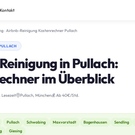
Kontakt
ng
›
Airbnb-Reinigung Kostenrechner Pullach
 PULLACH
einigung in Pullach:
echner im Überblick
. Lesezeit
Pullach, München
💰 Ab 40€/Std.
Pullach
Schwabing
Maxvorstadt
Bogenhausen
Sendling
g
Giesing