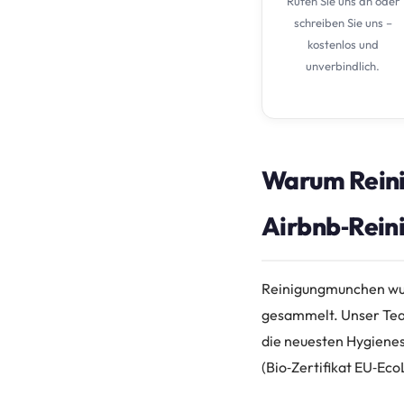
Rufen Sie uns an oder
schreiben Sie uns –
kostenlos und
unverbindlich.
Warum Reini
Airbnb‑Reini
Reinigungmunchen wur
gesammelt. Unser Team
die neuesten Hygienest
(Bio‑Zertifikat EU‑Ec