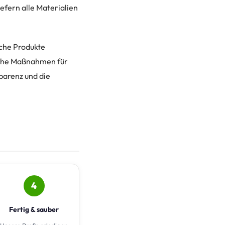
efern alle Materialien
lche Produkte
lche Maßnahmen für
parenz und die
4
Fertig & sauber