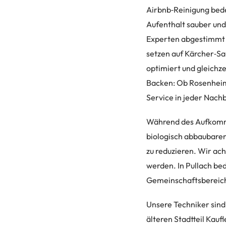
Airbnb‑Reinigung bede
Aufenthalt sauber und 
Experten abgestimmt s
setzen auf Kärcher‑Sa
optimiert und gleichz
Backen: Ob Rosenheim
Service in jeder Nach
Während des Aufkomme
biologisch abbaubaren
zu reduzieren. Wir ach
werden. In Pullach bed
Gemeinschaftsbereiche
Unsere Techniker sind
älteren Stadtteil Kauf