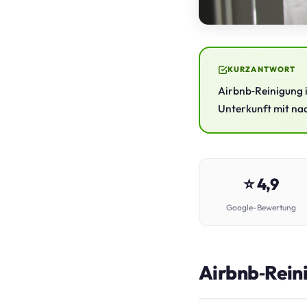
KURZANTWORT
Airbnb‑Reinigung i
Unterkunft mit nac
⭐ 4,9
Google-Bewertung
Airbnb‑Reini