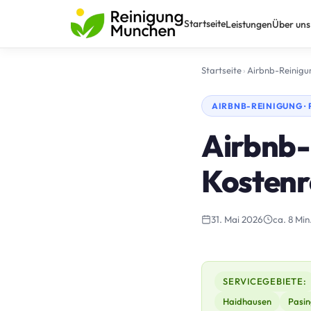
Startseite
Leistungen
Über uns
Startseite
›
Airbnb-Reinigu
AIRBNB-REINIGUNG ·
Airbnb-R
Kostenr
31. Mai 2026
ca. 8 Min
SERVICEGEBIETE:
Haidhausen
Pasin