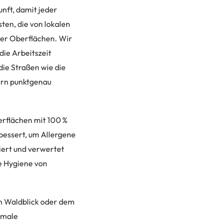
nft, damit jeder
sten, die von lokalen
ler Oberflächen. Wir
ie Arbeitszeit
die Straßen wie die
ern punktgenau
rflächen mit 100 %
rbessert, um Allergene
tiert und verwertet
ie Hygiene von
um Waldblick oder dem
timale