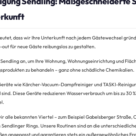
igung Sendling: Maßgeschneiderte 
erkunft
utet, dass wir Ihre Unterkunft nach jedem Gästewechsel gründ
out für neue Gäste reibungslos zu gestalten.
Sendling an, um Ihre Wohnung, Wohnungseinrichtung und Fläch
sprodukten zu behandeln – ganz ohne schädliche Chemikalien.
eräte wie Kärcher-Vacuum-Dampfreiniger und TASKI-Reinigu
d sind. Diese Geräte reduzieren Wasserverbrauch um bis zu 30 
l.
wir alle bekannten Viertel – zum Beispiel Gabelsberger Straße,
Sendlinger Rings. Unsere Routinen sind an die unterschiedlic
ßen angepasst und garantieren stets ein außergewöhnliches Er