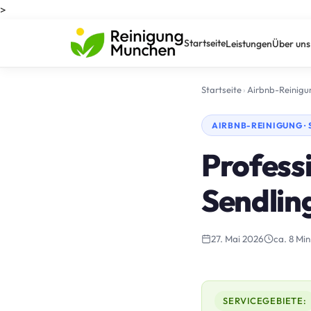
>
Startseite
Leistungen
Über uns
Startseite
›
Airbnb-Reinigu
AIRBNB-REINIGUNG ·
Professi
Sendlin
27. Mai 2026
ca. 8 Min
SERVICEGEBIETE: