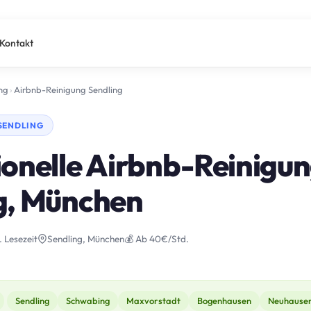
Kontakt
ng
›
Airbnb-Reinigung Sendling
 SENDLING
onelle Airbnb-Reinigun
g, München
. Lesezeit
Sendling, München
💰 Ab 40€/Std.
Sendling
Schwabing
Maxvorstadt
Bogenhausen
Neuhause