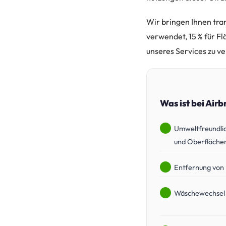
Wir bringen Ihnen tra
verwendet, 15 % für Fl
unseres Services zu v
Was ist bei Air
Umweltfreundlic
und Oberfläche
Entfernung von M
Wäschewechsel 