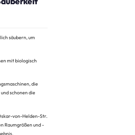
Sauberkeit
lich säubern, um
en mit biologisch
ngsmaschinen, die
% und schonen die
 Oskar-von-Helden-Str.
hen Raumgrößen und -
gebnis.