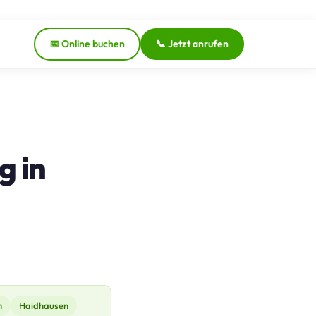
📅 Online buchen
📞 Jetzt anrufen
g in
n
Haidhausen