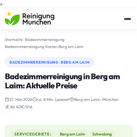
>
Startseite
›
Badezimmerreinigung
›
Badezimmerreinigung Kosten Berg am Laim
BADEZIMMERREINIGUNG · BERG AM LAIM
Badezimmerreinigung in Berg am
Laim: Aktuelle Preise
27. Mai 2026
ca. 8 Min. Lesezeit
Berg am Laim, München
💰 Ab 40€/Std.
SERVICEGEBIETE:
Berg am Laim
Schwabing