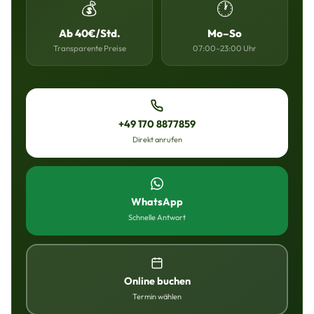
💰
🕐
Ab 40€/Std.
Mo–So
Transparente Preise
07:00–23:00 Uhr
+49 170 8877859
Direkt anrufen
WhatsApp
Schnelle Antwort
Online buchen
Termin wählen