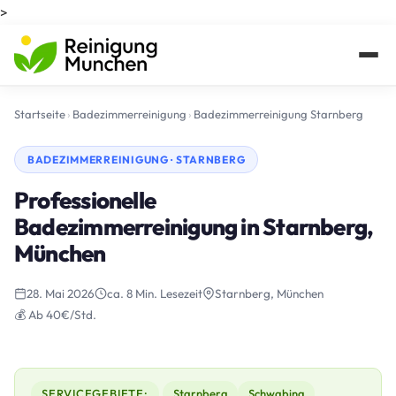
>
Startseite
›
Badezimmerreinigung
›
Badezimmerreinigung Starnberg
BADEZIMMERREINIGUNG · STARNBERG
Professionelle
Badezimmerreinigung in Starnberg,
München
28. Mai 2026
ca. 8 Min. Lesezeit
Starnberg, München
💰 Ab 40€/Std.
SERVICEGEBIETE:
Starnberg
Schwabing