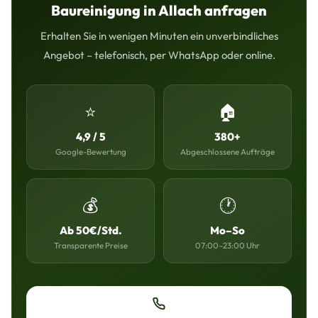
Baureinigung in Allach anfragen
Erhalten Sie in wenigen Minuten ein unverbindliches
Angebot – telefonisch, per WhatsApp oder online.
⭐
🏠
4,9 / 5
380+
Google-Bewertung
Abgeschlossene Aufträge
💰
🕐
Ab 50€/Std.
Mo–So
Transparente Preise
07:00–23:00 Uhr