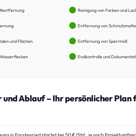
ttentfernung
Reinigung von Farben und Lac
fernung
Entfernung von Schmutzmatt
öden und Flächen
Entfernung von Sperrmüll
 Wasserflecken
Endkontrolle und Dokumentat
r und Ablauf – Ihr persönlicher Plan 
igung in Forstenried startet bei 50 €/Std., je nach Projektumfa