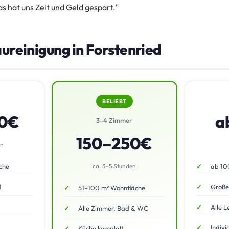
 hat uns Zeit und Geld gespart."
aureinigung in Forstenried
BELIEBT
50€
a
3–4 Zimmer
150–250€
en
che
ca. 3–5 Stunden
ab 10
d
Große
51–100 m² Wohnfläche
Alle L
Alle Zimmer, Bad & WC
Indivi
Küche komplett