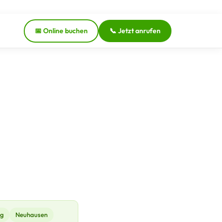
📅 Online buchen
📞 Jetzt anrufen
ng
Neuhausen