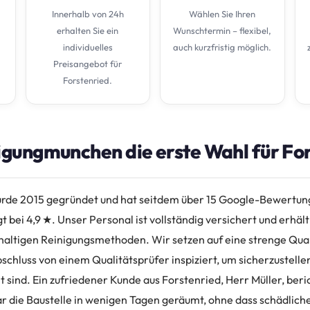
Innerhalb von 24h
Wählen Sie Ihren
erhalten Sie ein
Wunschtermin – flexibel,
individuelles
auch kurzfristig möglich.
Preisangebot für
Forstenried.
ungmunchen die erste Wahl für Fors
de 2015 gegründet und hat seitdem über 15 Google-Bewertu
gt bei 4,9 ★. Unser Personal ist vollständig versichert und erhä
haltigen Reinigungsmethoden. Wir setzen auf eine strenge Qual
schluss von einem Qualitätsprüfer inspiziert, um sicherzustellen
 sind. Ein zufriedener Kunde aus Forstenried, Herr Müller, beri
 die Baustelle in wenigen Tagen geräumt, ohne dass schädlich