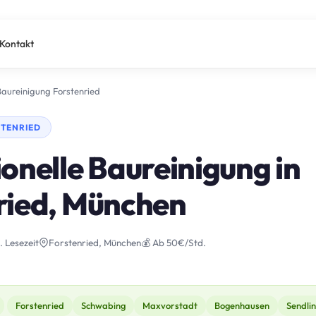
Kontakt
Baureinigung Forstenried
STENRIED
onelle Baureinigung in
ried, München
. Lesezeit
Forstenried, München
💰 Ab 50€/Std.
Forstenried
Schwabing
Maxvorstadt
Bogenhausen
Sendli