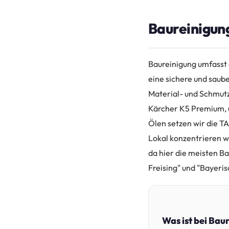
Baureinigung
Baureinigung umfasst 
eine sichere und saub
Material- und Schmut
Kärcher K5 Premium, u
Ölen setzen wir die T
Lokal konzentrieren w
da hier die meisten B
Freising" und "Bayeri
Was ist bei Bau