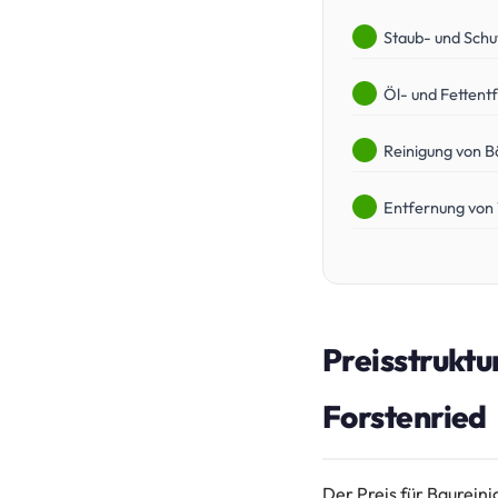
Staub- und Schu
Öl- und Fettent
Reinigung von B
Entfernung von
Preisstruktu
Forstenried
Der Preis für Baurein