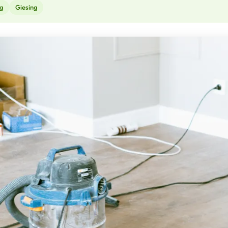
g
Giesing