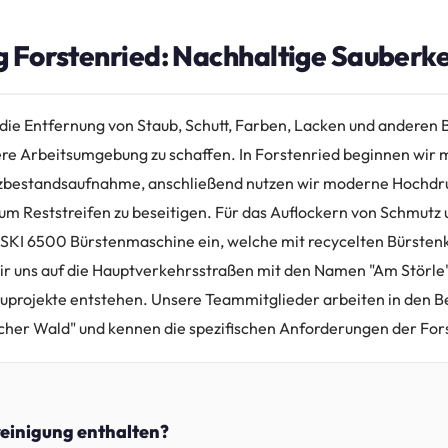
 Forstenried: Nachhaltige Sauberkei
die Entfernung von Staub, Schutt, Farben, Lacken und anderen 
ere Arbeitsumgebung zu schaffen. In Forstenried beginnen wir m
zbestandsaufnahme, anschließend nutzen wir moderne Hochdru
m Reststreifen zu beseitigen. Für das Auflockern von Schmutz 
ASKI 6500 Bürstenmaschine ein, welche mit recycelten Bürstenk
ir uns auf die Hauptverkehrsstraßen mit den Namen "Am Störle" 
auprojekte entstehen. Unsere Teammitglieder arbeiten in den 
scher Wald" und kennen die spezifischen Anforderungen der Fo
reinigung enthalten?