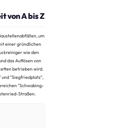
t von A bis Z
Baustellenabfällen, um
it einer gründlichen
ckreiniger wie den
und das Auflösen von
etten betrieben wird.
und "Siegfriedplatz",
Bereichen "Schwabing-
rstenried-Straßen.