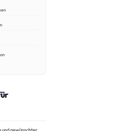
ken
en
ion
für
ng und gewünschter