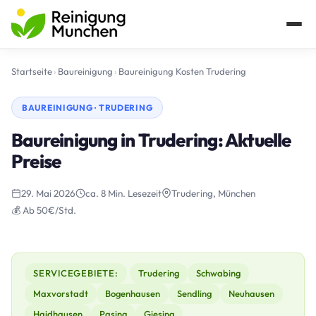
Startseite
›
Baureinigung
›
Baureinigung Kosten Trudering
BAUREINIGUNG · TRUDERING
Baureinigung in Trudering: Aktuelle
Preise
29. Mai 2026
ca. 8 Min. Lesezeit
Trudering, München
💰 Ab 50€/Std.
SERVICEGEBIETE:
Trudering
Schwabing
Maxvorstadt
Bogenhausen
Sendling
Neuhausen
Haidhausen
Pasing
Giesing