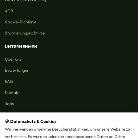
AGB
Cookie-Richtlinie
Stornierungsrichtlinie
UNTERNEHMEN
Über uns
Bewertungen
FAQ
Kontakt
Jobs
🍪 Datenschutz & Cookies
Wir verwenden anonyme Besucherstatistiken, um unsere Website zu
Reinigungmunchen.de © 2026 Alle Rechte vorbehalten
verbessern. Es werden keine personenbezogenen Daten an Dritte