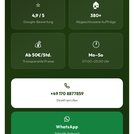
⭐
🏠
4,9 / 5
380+
Google-Bewertung
Abgeschlossene Aufträge
💰
🕐
Ab 50€/Std.
Mo–So
Transparente Preise
07:00–23:00 Uhr
+49 170 8877859
Direkt anrufen
WhatsApp
Schnelle Antwort