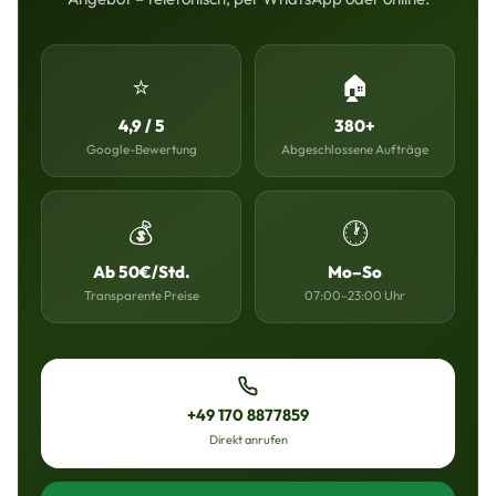
⭐
🏠
4,9 / 5
380+
Google-Bewertung
Abgeschlossene Aufträge
💰
🕐
Ab 50€/Std.
Mo–So
Transparente Preise
07:00–23:00 Uhr
+49 170 8877859
Direkt anrufen