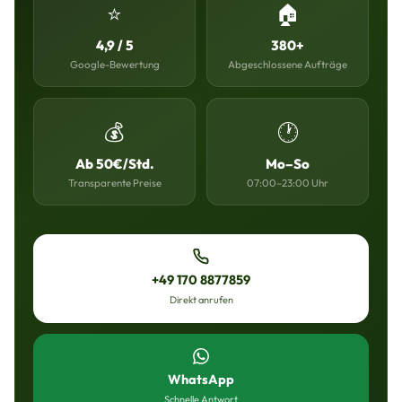
⭐
🏠
4,9 / 5
380+
Google-Bewertung
Abgeschlossene Aufträge
💰
🕐
Ab 50€/Std.
Mo–So
Transparente Preise
07:00–23:00 Uhr
+49 170 8877859
Direkt anrufen
WhatsApp
Schnelle Antwort