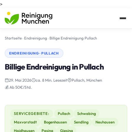
>
Startseite
›
Endreinigung
›
Billige Endreinigung Pullach
ENDREINIGUNG · PULLACH
Billige Endreinigung in Pullach
29. Mai 2026
ca. 8 Min. Lesezeit
Pullach, München
💰 Ab 50€/Std.
SERVICEGEBIETE:
Pullach
Schwabing
Maxvorstadt
Bogenhausen
Sendling
Neuhausen
Haidhausen
Pasing
Giesing