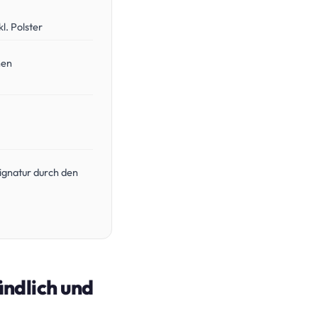
l. Polster
nen
ignatur durch den
ändlich und