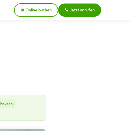
📅 Online buchen
📞 Jetzt anrufen
hausen