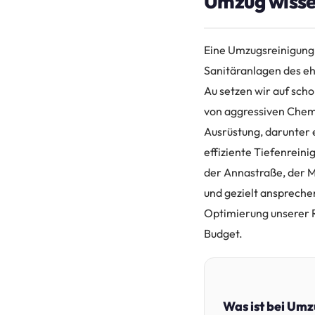
Umzug wiss
Eine Umzugsreinigung 
Sanitäranlagen des e
Au setzen wir auf sch
von aggressiven Chemi
Ausrüstung, darunter 
effiziente Tiefenrein
der Annastraße, der M
und gezielt anspreche
Optimierung unserer R
Budget.
Was ist bei Um