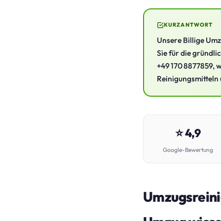
KURZANTWORT
Unsere Billige Umz
Sie für die gründl
+49 170 8877859, w
Reinigungsmitteln u
⭐ 4,9
Google-Bewertung
Umzugsreini