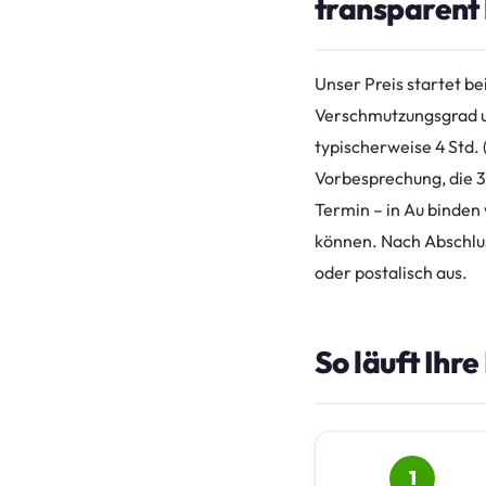
transparent
Unser Preis startet b
Verschmutzungsgrad un
typischerweise 4 Std. 
Vorbesprechung, die 3
Termin – in Au binden 
können. Nach Abschlus
oder postalisch aus.
So läuft Ihr
1