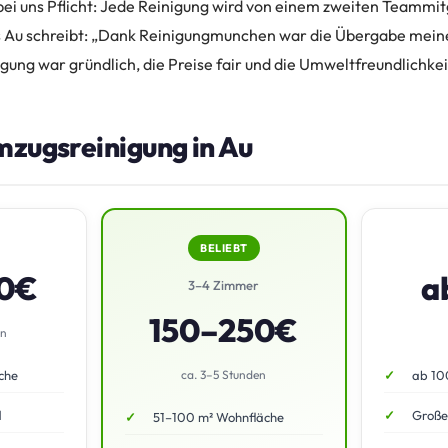
 bei uns Pflicht: Jede Reinigung wird von einem zweiten Teammit
s Au schreibt: „Dank Reinigungmunchen war die Übergabe mei
igung war gründlich, die Preise fair und die Umweltfreundlichkei
mzugsreinigung in Au
BELIEBT
50€
a
3–4 Zimmer
150–250€
en
che
ca. 3–5 Stunden
ab 10
d
Große
51–100 m² Wohnfläche