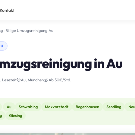
Kontakt
ng
›
Billige Umzugsreinigung Au
AU
Umzugsreinigung in Au
. Lesezeit
Au, München
💰 Ab 50€/Std.
Au
Schwabing
Maxvorstadt
Bogenhausen
Sendling
Neu
g
Giesing