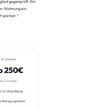
glied gegenprüft. Ein
ner Wohnung ein
t spürbar.“
5+ Zimmer
b 250€
ab 5 Stunden
0 m² Wohnfläche
s Reinigungsteam