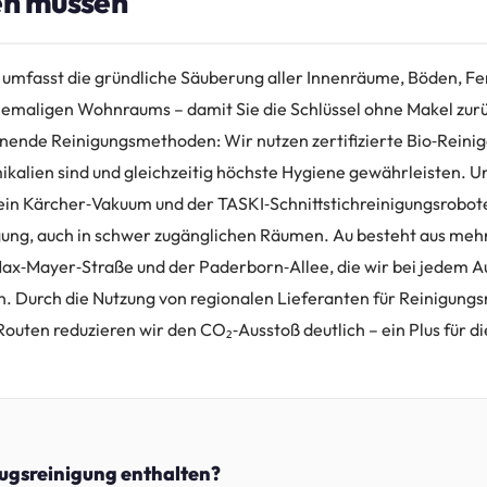
en müssen
umfasst die gründliche Säuberung aller Innenräume, Böden, Fe
hemaligen Wohnraums – damit Sie die Schlüssel ohne Makel zur
onende Reinigungsmethoden: Wir nutzen zertifizierte Bio‑Reinig
kalien sind und gleichzeitig höchste Hygiene gewährleisten. U
ein Kärcher‑Vakuum und der TASKI‑Schnittstichreinigungsroboter
igung, auch in schwer zugänglichen Räumen. Au besteht aus mehr
ax‑Mayer‑Straße und der Paderborn‑Allee, die wir bei jedem A
n. Durch die Nutzung von regionalen Lieferanten für Reinigungsm
outen reduzieren wir den CO₂‑Ausstoß deutlich – ein Plus für di
zugsreinigung enthalten?