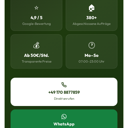
⭐
🏠
4,9 / 5
380+
Google-Bewertung
Abgeschlossene Aufträge
💰
🕐
Ab 50€/Std.
Mo–So
Transparente Preise
07:00–23:00 Uhr
+49 170 8877859
Direkt anrufen
WhatsApp