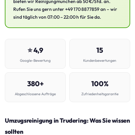
bieten wir Reinigungmunchen ab 50 €/Std. an.
Rufen Sie uns gern unter +49 170 8877859 an – wir
sind täglich von 07:00 – 22:00 h für Sie da.
⭐ 4,9
15
Google-Bewertung
Kundenbewertungen
380+
100%
Abgeschlossene Aufträge
Zufriedenheitsgarantie
Umzugsreinigung in Trudering: Was Sie wissen
sollten