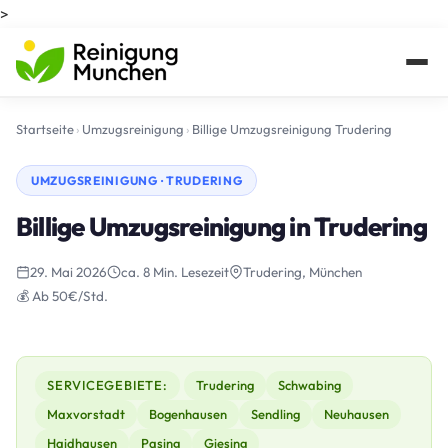
>
Startseite
›
Umzugsreinigung
›
Billige Umzugsreinigung Trudering
UMZUGSREINIGUNG · TRUDERING
Billige Umzugsreinigung in Trudering
29. Mai 2026
ca. 8 Min. Lesezeit
Trudering, München
💰 Ab 50€/Std.
SERVICEGEBIETE:
Trudering
Schwabing
Maxvorstadt
Bogenhausen
Sendling
Neuhausen
Haidhausen
Pasing
Giesing